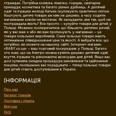
страждає. Потрібна коляска, ліжечко, горщик, санітарне
приладдя, косметика та багато різних дрібниць. А дитячий
одяг та іграшки молоді батьки скуповують практично оптом.
Коштують дитячі товари аж ніяк не дешево, а часу ходити
магазинами зовсім не вистачає. Як заощадити, але так, щоб не
постраждала якість? Все просто – купуйте товари для дітей у
Польщі. Можемо посперечатися, що більшість дитячих речей,
які у вас вже є або які вам пропонують у магазинах – це
товари польських виробників. Саме польські товари мають
оптимальне співвідношення ціни та якості. А вибрати все, що
потрібно, ви можете на нашому сайті. Інтернет-магазин
«BABY.co.ua» – ваш торговий посередник у Польщі. Багато
хто знає, що на Алегро можна купити дешево дитячий одяг,
взуття, іграшки та різноманітні аксесуари для дітей. Якщо вас
досі зупиняла складна процедура замовлення та здійснення
покупки, поспішаємо вас порадувати – тепер польські товари
для дітей стають доступнішими в Україні.
ІНФОРМАЦІЯ
Про нас
Каталог товарів
Доставка і оплата
Відгуки
FAQ