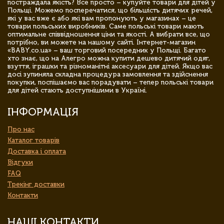
постраждала якість? Все просто – купуйте товари для дітей у
Польщі. Можемо посперечатися, що більшість дитячих речей,
які у вас вже є або які вам пропонують у магазинах – це
товари польських виробників. Саме польські товари мають
оптимальне співвідношення ціни та якості. А вибрати все, що
потрібно, ви можете на нашому сайті. Інтернет-магазин
«BABY.co.ua» – ваш торговий посередник у Польщі. Багато
хто знає, що на Алегро можна купити дешево дитячий одяг,
взуття, іграшки та різноманітні аксесуари для дітей. Якщо вас
досі зупиняла складна процедура замовлення та здійснення
покупки, поспішаємо вас порадувати – тепер польські товари
для дітей стають доступнішими в Україні.
ІНФОРМАЦІЯ
Про нас
Каталог товарів
Доставка і оплата
Відгуки
FAQ
Трекінг доставки
Контакти
НАШІ КОНТАКТИ