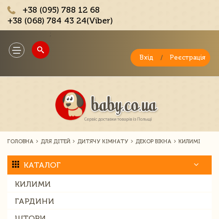
+38 (095) 788 12 68
+38 (068) 784 43 24(Viber)
;
Toggle
navigation
Вхід
/
Реєстрація
ГОЛОВНА
ДЛЯ ДІТЕЙ
ДИТЯЧУ КІМНАТУ
ДЕКОР ВІКНА
КИЛИМІ
КАТАЛОГ
КИЛИМИ
ГАРДИНИ
ШТОРИ