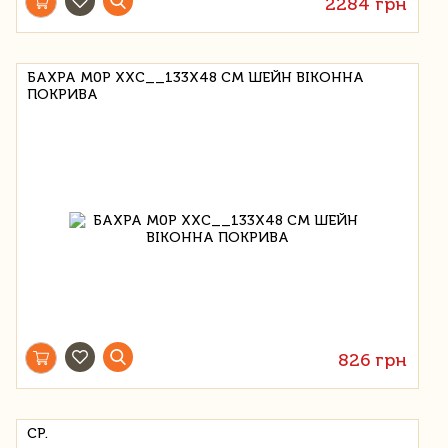
2284 грн
БАХРА M0P XXC__133X48 CM ШЕЙН ВІКОННА
ПОКРИВА
826 грн
СР.