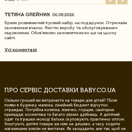
ТЕТЯНА ОЛЕЙНИК
06.08.2026
Брали розвиваючий ігровий набір, на подарунок. Отримали
замовлення вчасно. Якістю виробу та обслуговуванням
задоволенні. Обов'язково замовлятимемо ще на цьому
сайті.
Усі коментарі
ПРО СЕРВІС ДОСТАВКИ BABY.CO.UA
Скільки грошей ви витрачаєте на товари для дітей? Після
появи в будинку малюка, сімейний бюджет відчутно
страждає. Потрібна коляска, ліжечко, горщик, санітарне
приладдя, косметика та багато різних дрібниць. А дитячий
одяг та іграшки молоді батьки скуповують практично оптом.
Коштують дитячі товари аж ніяк не дешево, а часу ходити
магазинами зовсім не вистачає. Як заощадити, але так, щоб не