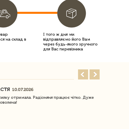
овар
І того ж дня ми
ся на склад в
відправляємо його Вам
через будь-якого зручного
для Вас перевізника
АСТЯ
ПОГОРЕЛО
10.07.2026
илку отримала. Радіоняня працює чітко. Дуже
Отримали віз
оволена!
Доставка з 
завжди була 