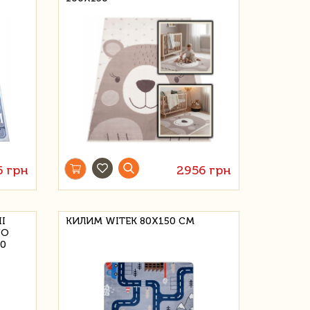
6 грн
2956 грн
I
КИЛИМ WITEK 80Х150 СМ
HO
00