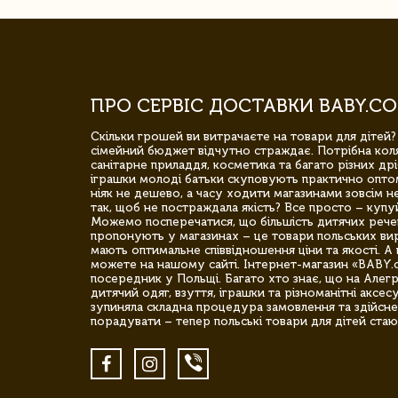
ПРО СЕРВІС ДОСТАВКИ BABY.CO
Скільки грошей ви витрачаєте на товари для дітей?
сімейний бюджет відчутно страждає. Потрібна коля
санітарне приладдя, косметика та багато різних дрі
іграшки молоді батьки скуповують практично опто
ніяк не дешево, а часу ходити магазинами зовсім не
так, щоб не постраждала якість? Все просто – купу
Можемо посперечатися, що більшість дитячих речей,
пропонують у магазинах – це товари польських вир
мають оптимальне співвідношення ціни та якості. А 
можете на нашому сайті. Інтернет-магазин «BABY.
посередник у Польщі. Багато хто знає, що на Але
дитячий одяг, взуття, іграшки та різноманітні аксес
зупиняла складна процедура замовлення та здійсне
порадувати – тепер польські товари для дітей стаю