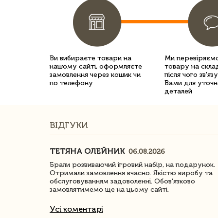
Ви вибираєте товари на
Ми перевіряємо
нашому сайті, оформляєте
товару на склад
замовлення через кошик чи
після чого зв'яз
по телефону
Вами для уточн
деталей
ВІДГУКИ
ТЕТЯНА ОЛЕЙНИК
06.08.2026
ачество
Брали розвиваючий ігровий набір, на подарунок.
Отримали замовлення вчасно. Якістю виробу та
обслуговуванням задоволенні. Обов'язково
замовлятимемо ще на цьому сайті.
Усі коментарі