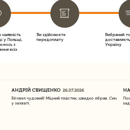
 наявність
Ви здійснюєте
Вибраний т
і у Польщі,
передоплату
доставляєть
уємось з
Україну
ення всіх
АНДРІЙ СВИЩЕНКО
Н
26.07.2026
Біговел чудовий! Міцний пластик, швидко зібрав. Син
Пос
у захваті.
зад