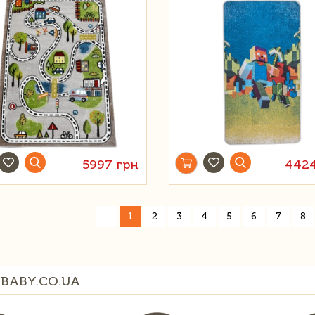
RDOM 120 Х 160 СМ
5997 грн
4424
«
1
2
3
4
5
6
7
8
BABY.CO.UA