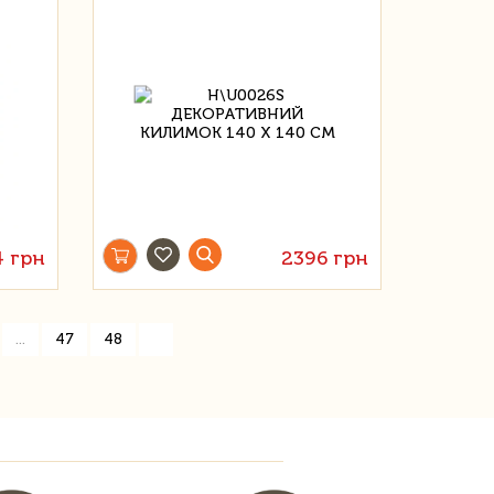
 грн
2396 грн
»
...
47
48