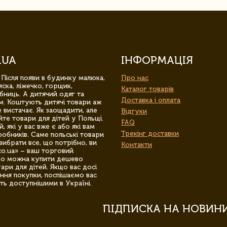
.UA
ІНФОРМАЦІЯ
 Після появи в будинку малюка,
Про нас
ска, ліжечко, горщик,
Каталог товарів
бниць. А дитячий одяг та
Доставка і оплата
м. Коштують дитячі товари аж
 вистачає. Як заощадити, але
Відгуки
йте товари для дітей у Польщі.
FAQ
 які у вас вже є або які вам
Трекінг доставки
обників. Саме польські товари
вибрати все, що потрібно, ви
Контакти
co.ua» – ваш торговий
гро можна купити дешево
уари для дітей. Якщо вас досі
ння покупки, поспішаємо вас
ть доступнішими в Україні.
ПІДПИСКА НА НОВИН