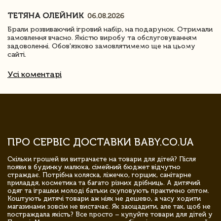
ТЕТЯНА ОЛЕЙНИК
06.08.2026
Брали розвиваючий ігровий набір, на подарунок. Отримали
замовлення вчасно. Якістю виробу та обслуговуванням
задоволенні. Обов'язково замовлятимемо ще на цьому
сайті.
Усі коментарі
ПРО СЕРВІС ДОСТАВКИ BABY.CO.UA
Скільки грошей ви витрачаєте на товари для дітей? Після
появи в будинку малюка, сімейний бюджет відчутно
страждає. Потрібна коляска, ліжечко, горщик, санітарне
приладдя, косметика та багато різних дрібниць. А дитячий
одяг та іграшки молоді батьки скуповують практично оптом.
Коштують дитячі товари аж ніяк не дешево, а часу ходити
магазинами зовсім не вистачає. Як заощадити, але так, щоб не
постраждала якість? Все просто – купуйте товари для дітей у