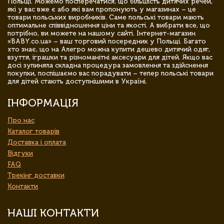
Польщі. Можемо посперечатися, що більшість дитячих речей,
які у вас вже є або які вам пропонують у магазинах – це
товари польських виробників. Саме польські товари мають
оптимальне співвідношення ціни та якості. А вибрати все, що
потрібно, ви можете на нашому сайті. Інтернет-магазин
«BABY.co.ua» – ваш торговий посередник у Польщі. Багато
хто знає, що на Алегро можна купити дешево дитячий одяг,
взуття, іграшки та різноманітні аксесуари для дітей. Якщо вас
досі зупиняла складна процедура замовлення та здійснення
покупки, поспішаємо вас порадувати – тепер польські товари
для дітей стають доступнішими в Україні.
ІНФОРМАЦІЯ
Про нас
Каталог товарів
Доставка і оплата
Відгуки
FAQ
Трекінг доставки
Контакти
НАШІ КОНТАКТИ