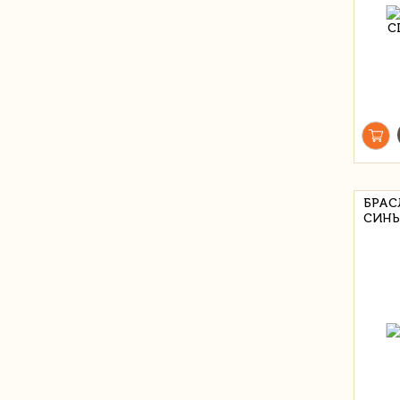
БРАС
СИН