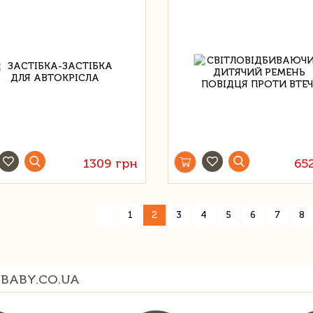
1309 грн
65
«
1
2
3
4
5
6
7
8
BABY.CO.UA