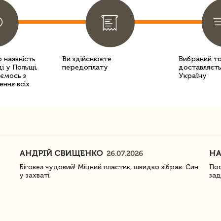
 наявність
Ви здійснюєте
Вибраний т
і у Польщі,
передоплату
доставляєть
уємось з
Україну
ення всіх
АНДРІЙ СВИЩЕНКО
Н
26.07.2026
Біговел чудовий! Міцний пластик, швидко зібрав. Син
Пос
у захваті.
зад