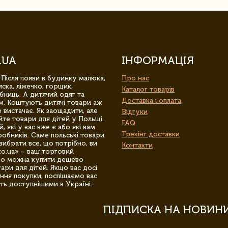
.UA
ІНФОРМАЦІЯ
 Після появи в будинку малюка,
Про нас
ска, ліжечко, горщик,
Каталог товарів
бниць. А дитячий одяг та
Доставка і оплата
м. Коштують дитячі товари аж
 вистачає. Як заощадити, але
Відгуки
йте товари для дітей у Польщі.
FAQ
 які у вас вже є або які вам
Трекінг доставки
обників. Саме польські товари
вибрати все, що потрібно, ви
Контакти
co.ua» – ваш торговий
гро можна купити дешево
уари для дітей. Якщо вас досі
ння покупки, поспішаємо вас
ть доступнішими в Україні.
ПІДПИСКА НА НОВИН