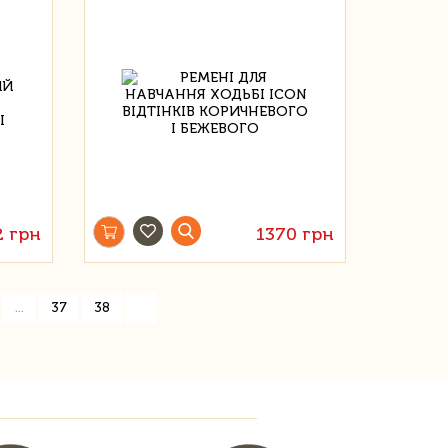
2 грн
1370 грн
»
...
37
38