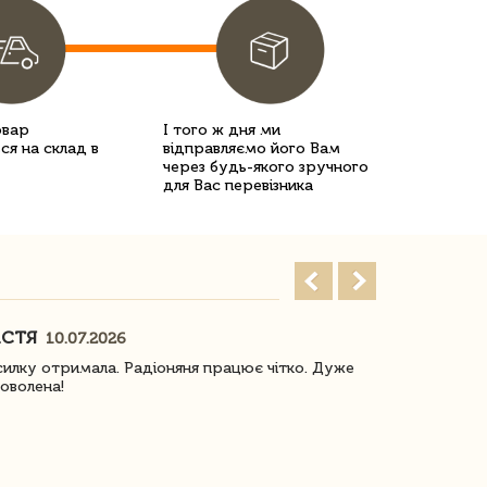
овар
І того ж дня ми
ся на склад в
відправляємо його Вам
через будь-якого зручного
для Вас перевізника
АСТЯ
ПОГОРЕЛО
10.07.2026
илку отримала. Радіоняня працює чітко. Дуже
Отримали віз
оволена!
Доставка з 
завжди була 