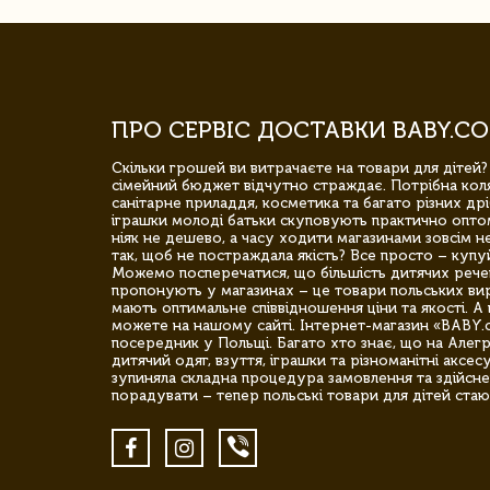
ПРО СЕРВІС ДОСТАВКИ BABY.CO
Скільки грошей ви витрачаєте на товари для дітей?
сімейний бюджет відчутно страждає. Потрібна коля
санітарне приладдя, косметика та багато різних дрі
іграшки молоді батьки скуповують практично опто
ніяк не дешево, а часу ходити магазинами зовсім не
так, щоб не постраждала якість? Все просто – купу
Можемо посперечатися, що більшість дитячих речей,
пропонують у магазинах – це товари польських вир
мають оптимальне співвідношення ціни та якості. А 
можете на нашому сайті. Інтернет-магазин «BABY.
посередник у Польщі. Багато хто знає, що на Але
дитячий одяг, взуття, іграшки та різноманітні аксес
зупиняла складна процедура замовлення та здійсне
порадувати – тепер польські товари для дітей стаю