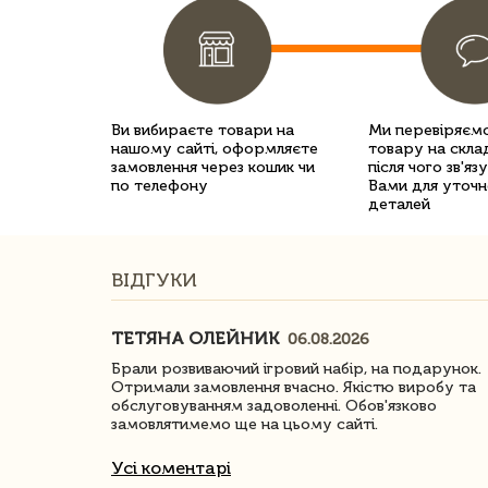
Ви вибираєте товари на
Ми перевіряємо
нашому сайті, оформляєте
товару на склад
замовлення через кошик чи
після чого зв'яз
по телефону
Вами для уточн
деталей
ВІДГУКИ
ТЕТЯНА ОЛЕЙНИК
06.08.2026
ачество
Брали розвиваючий ігровий набір, на подарунок.
Отримали замовлення вчасно. Якістю виробу та
обслуговуванням задоволенні. Обов'язково
замовлятимемо ще на цьому сайті.
Усі коментарі