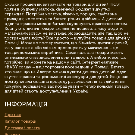
Скільки грошей ви витрачаєте на товари для дітей? Після
появи в будинку малюка, сімейний бюджет відчутно
страждає. Потрібна коляска, ліжечко, горщик, санітарне
приладдя, косметика та багато різних дрібниць. А дитячий
одяг та іграшки молоді батьки скуповують практично оптом.
Коштують дитячі товари аж ніяк не дешево, а часу ходити
магазинами зовсім не вистачає. Як заощадити, але так, щоб не
постраждала якість? Все просто – купуйте товари для дітей у
Польщі. Можемо посперечатися, що більшість дитячих речей,
які у вас вже є або які вам пропонують у магазинах – це
товари польських виробників. Саме польські товари мають
оптимальне співвідношення ціни та якості. А вибрати все, що
потрібно, ви можете на нашому сайті. Інтернет-магазин
«BABY.co.ua» – ваш торговий посередник у Польщі. Багато
хто знає, що на Алегро можна купити дешево дитячий одяг,
взуття, іграшки та різноманітні аксесуари для дітей. Якщо вас
досі зупиняла складна процедура замовлення та здійснення
покупки, поспішаємо вас порадувати – тепер польські товари
для дітей стають доступнішими в Україні.
ІНФОРМАЦІЯ
Про нас
Каталог товарів
Доставка і оплата
Відгуки