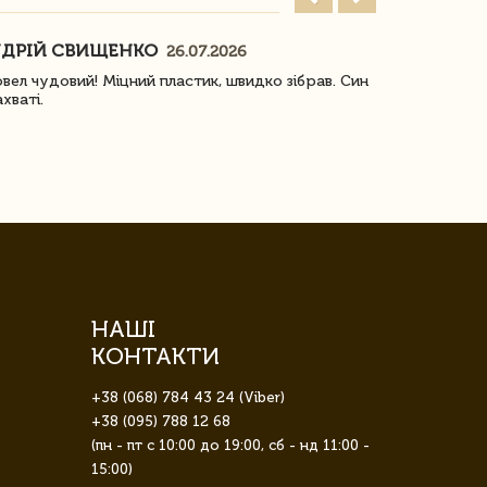
ДРІЙ СВИЩЕНКО
НАСТЯ
26.07.2026
18
овел чудовий! Міцний пластик, швидко зібрав. Син
Посилку отр
ахваті.
задоволена!
НАШІ
КОНТАКТИ
+38 (068) 784 43 24 (Viber)
+38 (095) 788 12 68
(пн - пт с 10:00 до 19:00, сб - нд 11:00 -
15:00)