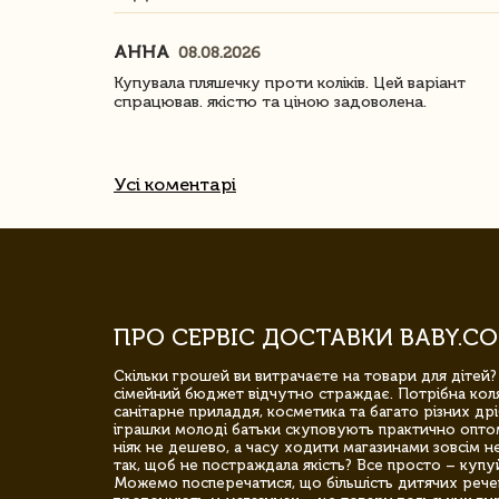
АННА
08.08.2026
ачество
Купувала пляшечку проти коліків. Цей варіант
спрацював. якістю та ціною задоволена.
Усі коментарі
ПРО СЕРВІС ДОСТАВКИ BABY.CO
Скільки грошей ви витрачаєте на товари для дітей?
сімейний бюджет відчутно страждає. Потрібна коля
санітарне приладдя, косметика та багато різних дрі
іграшки молоді батьки скуповують практично опто
ніяк не дешево, а часу ходити магазинами зовсім не
так, щоб не постраждала якість? Все просто – купу
Можемо посперечатися, що більшість дитячих речей,