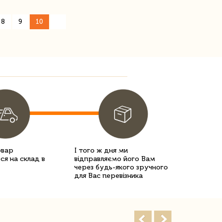
8
9
10
»
овар
І того ж дня ми
ся на склад в
відправляємо його Вам
через будь-якого зручного
для Вас перевізника