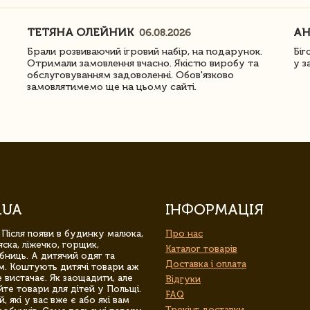
ТЕТЯНА ОЛЕЙНИК
АН
06.08.2026
Брали розвиваючий ігровий набір, на подарунок.
Біг
Отримали замовлення вчасно. Якістю виробу та
у з
обслуговуванням задоволенні. Обов'язково
замовлятимемо ще на цьому сайті.
.UA
ІНФОРМАЦІЯ
 Після появи в будинку малюка,
Про нас
ска, ліжечко, горщик,
Каталог товарів
бниць. А дитячий одяг та
Доставка і оплата
м. Коштують дитячі товари аж
 вистачає. Як заощадити, але
Відгуки
йте товари для дітей у Польщі.
FAQ
 які у вас вже є або які вам
Трекінг доставки