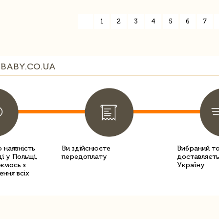
«
1
2
3
4
5
6
7
BABY.CO.UA
 наявність
Ви здійснюєте
Вибраний т
і у Польщі,
передоплату
доставляєть
уємось з
Україну
ення всіх