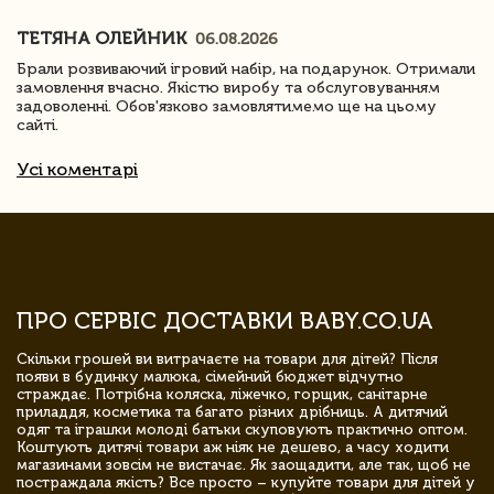
ТЕТЯНА ОЛЕЙНИК
06.08.2026
Брали розвиваючий ігровий набір, на подарунок. Отримали
замовлення вчасно. Якістю виробу та обслуговуванням
задоволенні. Обов'язково замовлятимемо ще на цьому
сайті.
Усі коментарі
ПРО СЕРВІС ДОСТАВКИ BABY.CO.UA
Скільки грошей ви витрачаєте на товари для дітей? Після
появи в будинку малюка, сімейний бюджет відчутно
страждає. Потрібна коляска, ліжечко, горщик, санітарне
приладдя, косметика та багато різних дрібниць. А дитячий
одяг та іграшки молоді батьки скуповують практично оптом.
Коштують дитячі товари аж ніяк не дешево, а часу ходити
магазинами зовсім не вистачає. Як заощадити, але так, щоб не
постраждала якість? Все просто – купуйте товари для дітей у