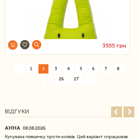
3555 грн
«
1
2
3
4
5
6
7
8
»
...
26
27
ВІДГУКИ
АННА
08.08.2026
Купувала пляшечку проти коліків. Цей варіант спрацював.