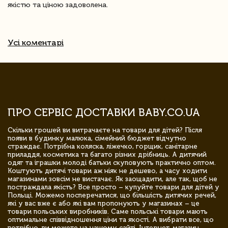
якістю та ціною задоволена.
Усі коментарі
ПРО СЕРВІС ДОСТАВКИ BABY.CO.UA
Скільки грошей ви витрачаєте на товари для дітей? Після
появи в будинку малюка, сімейний бюджет відчутно
страждає. Потрібна коляска, ліжечко, горщик, санітарне
приладдя, косметика та багато різних дрібниць. А дитячий
одяг та іграшки молоді батьки скуповують практично оптом.
Коштують дитячі товари аж ніяк не дешево, а часу ходити
магазинами зовсім не вистачає. Як заощадити, але так, щоб не
постраждала якість? Все просто – купуйте товари для дітей у
Польщі. Можемо посперечатися, що більшість дитячих речей,
які у вас вже є або які вам пропонують у магазинах – це
товари польських виробників. Саме польські товари мають
оптимальне співвідношення ціни та якості. А вибрати все, що
потрібно, ви можете на нашому сайті. Інтернет-магазин