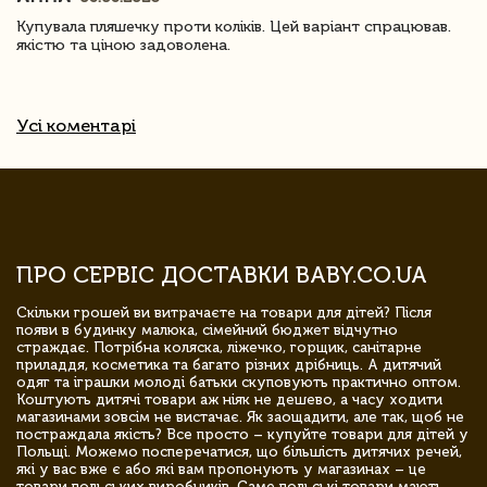
Купувала пляшечку проти коліків. Цей варіант спрацював.
якістю та ціною задоволена.
Усі коментарі
ПРО СЕРВІС ДОСТАВКИ BABY.CO.UA
Скільки грошей ви витрачаєте на товари для дітей? Після
появи в будинку малюка, сімейний бюджет відчутно
страждає. Потрібна коляска, ліжечко, горщик, санітарне
приладдя, косметика та багато різних дрібниць. А дитячий
одяг та іграшки молоді батьки скуповують практично оптом.
Коштують дитячі товари аж ніяк не дешево, а часу ходити
магазинами зовсім не вистачає. Як заощадити, але так, щоб не
постраждала якість? Все просто – купуйте товари для дітей у
Польщі. Можемо посперечатися, що більшість дитячих речей,
які у вас вже є або які вам пропонують у магазинах – це
товари польських виробників. Саме польські товари мають