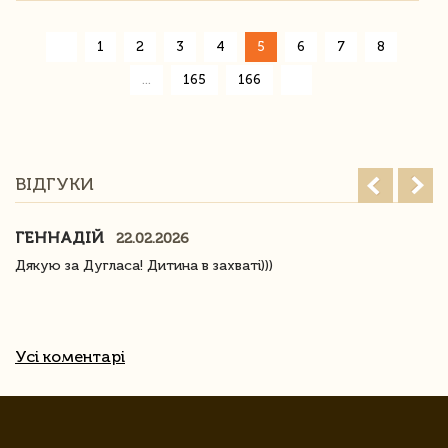
«
1
2
3
4
5
6
7
8
»
...
165
166
ВІДГУКИ
ГЕННАДІЙ
22.02.2026
Дякую за Дугласа! Дитина в захваті)))
Усі коментарі