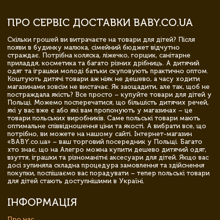
ПРО СЕРВІС ДОСТАВКИ BABY.CO.UA
Скільки грошей ви витрачаєте на товари для дітей? Після
появи в будинку малюка, сімейний бюджет відчутно
страждає. Потрібна коляска, ліжечко, горщик, санітарне
приладдя, косметика та багато різних дрібниць. А дитячий
одяг та іграшки молоді батьки скуповують практично оптом.
Коштують дитячі товари аж ніяк не дешево, а часу ходити
магазинами зовсім не вистачає. Як заощадити, але так, щоб не
постраждала якість? Все просто – купуйте товари для дітей у
Польщі. Можемо посперечатися, що більшість дитячих речей,
які у вас вже є або які вам пропонують у магазинах – це
товари польських виробників. Саме польські товари мають
оптимальне співвідношення ціни та якості. А вибрати все, що
потрібно, ви можете на нашому сайті. Інтернет-магазин
«BABY.co.ua» – ваш торговий посередник у Польщі. Багато
хто знає, що на Алегро можна купити дешево дитячий одяг,
взуття, іграшки та різноманітні аксесуари для дітей. Якщо вас
досі зупиняла складна процедура замовлення та здійснення
покупки, поспішаємо вас порадувати – тепер польські товари
для дітей стають доступнішими в Україні.
ІНФОРМАЦІЯ
Про нас