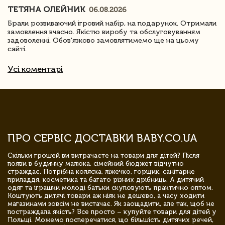
ТЕТЯНА ОЛЕЙНИК
06.08.2026
Брали розвиваючий ігровий набір, на подарунок. Отримали
замовлення вчасно. Якістю виробу та обслуговуванням
задоволенні. Обов'язково замовлятимемо ще на цьому
сайті.
Усі коментарі
ПРО СЕРВІС ДОСТАВКИ BABY.CO.UA
Скільки грошей ви витрачаєте на товари для дітей? Після
появи в будинку малюка, сімейний бюджет відчутно
страждає. Потрібна коляска, ліжечко, горщик, санітарне
приладдя, косметика та багато різних дрібниць. А дитячий
одяг та іграшки молоді батьки скуповують практично оптом.
Коштують дитячі товари аж ніяк не дешево, а часу ходити
магазинами зовсім не вистачає. Як заощадити, але так, щоб не
постраждала якість? Все просто – купуйте товари для дітей у
Польщі. Можемо посперечатися, що більшість дитячих речей,