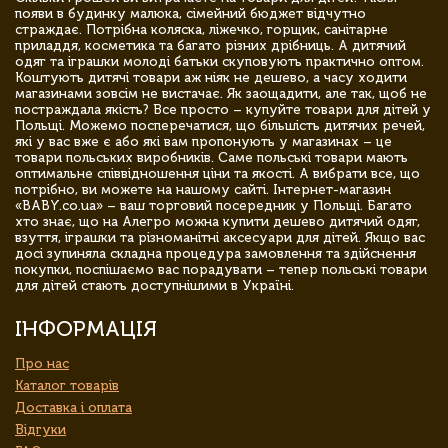
появи в будинку малюка, сімейний бюджет відчутно
страждає. Потрібна коляска, ліжечко, горщик, санітарне
приладдя, косметика та багато різних дрібниць. А дитячий
одяг та іграшки молоді батьки скуповують практично оптом.
Коштують дитячі товари аж ніяк не дешево, а часу ходити
магазинами зовсім не вистачає. Як заощадити, але так, щоб не
постраждала якість? Все просто – купуйте товари для дітей у
Польщі. Можемо посперечатися, що більшість дитячих речей,
які у вас вже є або які вам пропонують у магазинах – це
товари польських виробників. Саме польські товари мають
оптимальне співвідношення ціни та якості. А вибрати все, що
потрібно, ви можете на нашому сайті. Інтернет-магазин
«BABY.co.ua» – ваш торговий посередник у Польщі. Багато
хто знає, що на Алегро можна купити дешево дитячий одяг,
взуття, іграшки та різноманітні аксесуари для дітей. Якщо вас
досі зупиняла складна процедура замовлення та здійснення
покупки, поспішаємо вас порадувати – тепер польські товари
для дітей стають доступнішими в Україні.
ІНФОРМАЦІЯ
Про нас
Каталог товарів
Доставка і оплата
Відгуки