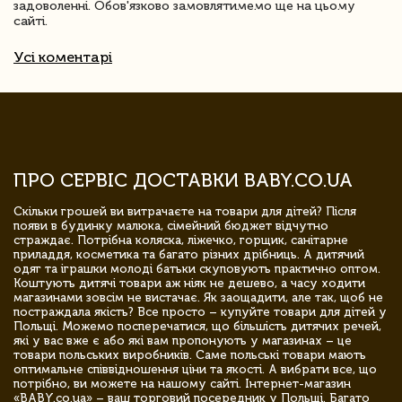
задоволенні. Обов'язково замовлятимемо ще на цьому
сайті.
Усі коментарі
ПРО СЕРВІС ДОСТАВКИ BABY.CO.UA
Скільки грошей ви витрачаєте на товари для дітей? Після
появи в будинку малюка, сімейний бюджет відчутно
страждає. Потрібна коляска, ліжечко, горщик, санітарне
приладдя, косметика та багато різних дрібниць. А дитячий
одяг та іграшки молоді батьки скуповують практично оптом.
Коштують дитячі товари аж ніяк не дешево, а часу ходити
магазинами зовсім не вистачає. Як заощадити, але так, щоб не
постраждала якість? Все просто – купуйте товари для дітей у
Польщі. Можемо посперечатися, що більшість дитячих речей,
які у вас вже є або які вам пропонують у магазинах – це
товари польських виробників. Саме польські товари мають
оптимальне співвідношення ціни та якості. А вибрати все, що
потрібно, ви можете на нашому сайті. Інтернет-магазин
«BABY.co.ua» – ваш торговий посередник у Польщі. Багато