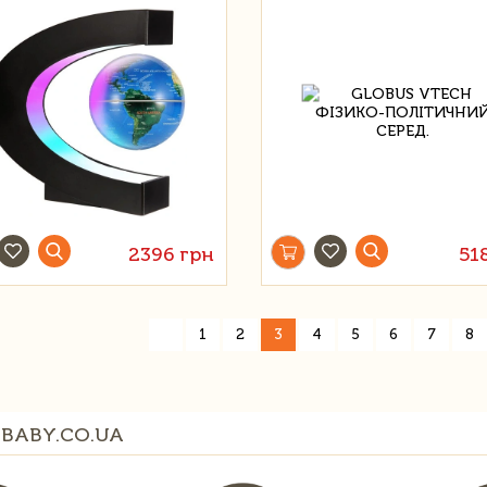
2396 грн
51
«
1
2
3
4
5
6
7
8
BABY.CO.UA