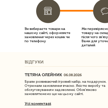
Ви вибираєте товари на
Ми перевіряємо
нашому сайті, оформляєте
товару на склад
замовлення через кошик чи
після чого зв'яз
по телефону
Вами для уточн
деталей
ВІДГУКИ
ТЕТЯНА ОЛЕЙНИК
06.08.2026
ачество
Брали розвиваючий ігровий набір, на подарунок.
Отримали замовлення вчасно. Якістю виробу та
обслуговуванням задоволенні. Обов'язково
замовлятимемо ще на цьому сайті.
Усі коментарі