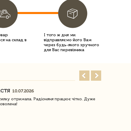
овар
І того ж дня ми
ся на склад в
відправляємо його Вам
через будь-якого зручного
для Вас перевізника
АСТЯ
ПОГОРЕЛО
10.07.2026
илку отримала. Радіоняня працює чітко. Дуже
Отримали віз
оволена!
Доставка з 
завжди була 