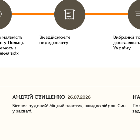
 наявність
Ви здійснюєте
Вибраний т
і у Польщі,
передоплату
доставляєть
уємось з
Україну
ення всіх
АНДРІЙ СВИЩЕНКО
Н
26.07.2026
Біговел чудовий! Міцний пластик, швидко зібрав. Син
Пос
у захваті.
зад