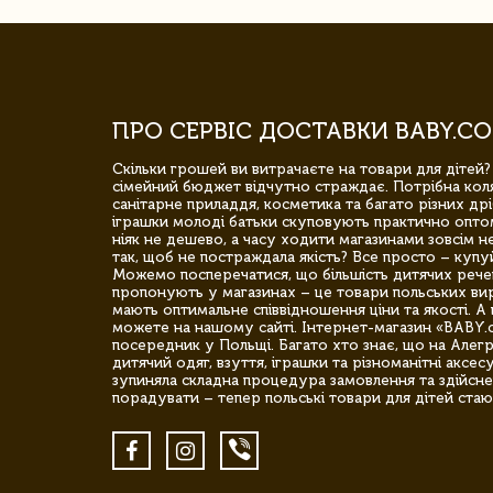
ПРО СЕРВІС ДОСТАВКИ BABY.CO
Скільки грошей ви витрачаєте на товари для дітей?
сімейний бюджет відчутно страждає. Потрібна коля
санітарне приладдя, косметика та багато різних дрі
іграшки молоді батьки скуповують практично опто
ніяк не дешево, а часу ходити магазинами зовсім не
так, щоб не постраждала якість? Все просто – купу
Можемо посперечатися, що більшість дитячих речей,
пропонують у магазинах – це товари польських вир
мають оптимальне співвідношення ціни та якості. А 
можете на нашому сайті. Інтернет-магазин «BABY.
посередник у Польщі. Багато хто знає, що на Але
дитячий одяг, взуття, іграшки та різноманітні аксес
зупиняла складна процедура замовлення та здійсне
порадувати – тепер польські товари для дітей стаю