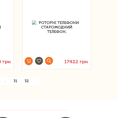
8 грн
17422 грн
»
...
31
32