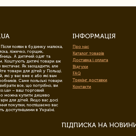
.UA
ІНФОРМАЦІЯ
 Після появи в будинку малюка,
Про нас
ска, ліжечко, горщик,
Каталог товарів
бниць. А дитячий одяг та
Доставка і оплата
м. Коштують дитячі товари аж
 вистачає. Як заощадити, але
Відгуки
йте товари для дітей у Польщі.
FAQ
 які у вас вже є або які вам
Трекінг доставки
обників. Саме польські товари
вибрати все, що потрібно, ви
Контакти
co.ua» – ваш торговий
гро можна купити дешево
уари для дітей. Якщо вас досі
ння покупки, поспішаємо вас
ть доступнішими в Україні.
ПІДПИСКА НА НОВИН