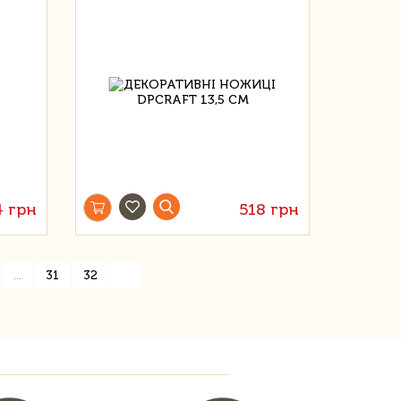
4 грн
518 грн
»
...
31
32