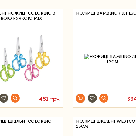
ЬНІ НОЖИЦІ COLORINO З
НОЖИЦІ BAMBINO ЛІВІ 13
ВОЮ РУЧКОЮ MIX
451 грн
38
ЦІ ШКІЛЬНІ COLORINO
НОЖИЦІ ШКІЛЬНІ WESTCO
13СМ