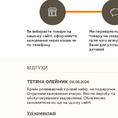
Ви вибираєте товари на
Ми перевіряємо
нашому сайті, оформляєте
товару на склад
замовлення через кошик чи
після чого зв'яз
по телефону
Вами для уточн
деталей
ВІДГУКИ
ТЕТЯНА ОЛЕЙНИК
06.08.2026
ачество
Брали розвиваючий ігровий набір, на подарунок.
Отримали замовлення вчасно. Якістю виробу та
обслуговуванням задоволенні. Обов'язково
замовлятимемо ще на цьому сайті.
Усі коментарі