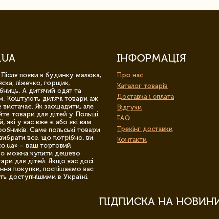
.UA
ІНФОРМАЦІЯ
 Після появи в будинку малюка,
Про нас
ска, ліжечко, горщик,
Каталог товарів
бниць. А дитячий одяг та
Доставка і оплата
м. Коштують дитячі товари аж
 вистачає. Як заощадити, але
Відгуки
йте товари для дітей у Польщі.
FAQ
 які у вас вже є або які вам
Трекінг доставки
обників. Саме польські товари
вибрати все, що потрібно, ви
Контакти
co.ua» – ваш торговий
гро можна купити дешево
уари для дітей. Якщо вас досі
ння покупки, поспішаємо вас
ть доступнішими в Україні.
ПІДПИСКА НА НОВИН