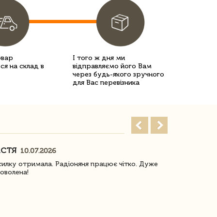
овар
І того ж дня ми
ся на склад в
відправляємо його Вам
через будь-якого зручного
для Вас перевізника
АСТЯ
ПОГОРЕЛО
10.07.2026
илку отримала. Радіоняня працює чітко. Дуже
Отримали віз
оволена!
Доставка з 
завжди була 