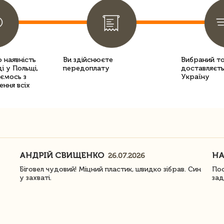
 наявність
Ви здійснюєте
Вибраний т
і у Польщі,
передоплату
доставляєть
уємось з
Україну
ення всіх
АНДРІЙ СВИЩЕНКО
Н
26.07.2026
Біговел чудовий! Міцний пластик, швидко зібрав. Син
Пос
у захваті.
зад