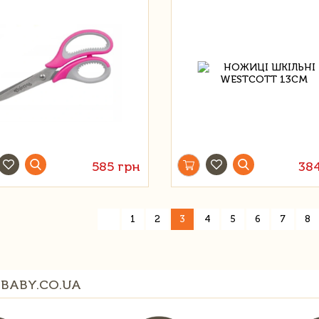
585 грн
38
«
1
2
3
4
5
6
7
8
BABY.CO.UA