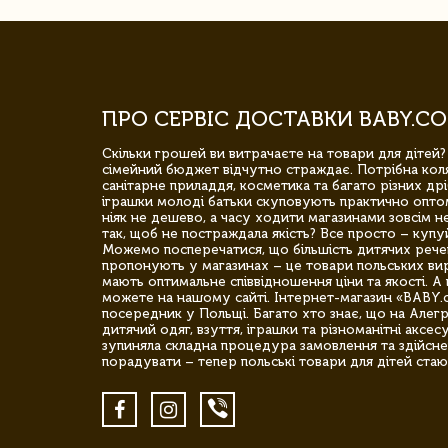
ПРО СЕРВІС ДОСТАВКИ BABY.CO
Скільки грошей ви витрачаєте на товари для дітей?
сімейний бюджет відчутно страждає. Потрібна коля
санітарне приладдя, косметика та багато різних дрі
іграшки молоді батьки скуповують практично опто
ніяк не дешево, а часу ходити магазинами зовсім не
так, щоб не постраждала якість? Все просто – купу
Можемо посперечатися, що більшість дитячих речей,
пропонують у магазинах – це товари польських вир
мають оптимальне співвідношення ціни та якості. А 
можете на нашому сайті. Інтернет-магазин «BABY.
посередник у Польщі. Багато хто знає, що на Але
дитячий одяг, взуття, іграшки та різноманітні аксес
зупиняла складна процедура замовлення та здійсне
порадувати – тепер польські товари для дітей стаю