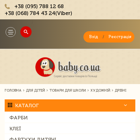
+38 (095) 788 12 68
+38 (068) 784 43 24(Viber)
;
Toggle
navigation
Вхід
/
Реєстрація
ГОЛОВНА
ДЛЯ ДІТЕЙ
ТОВАРИ ДЛЯ ШКОЛИ
ХУДОЖНІЙ
ДРІБНІ
КАТАЛОГ
ФАРБИ
КЛЕЇ
ФАРТУХИ ДИТЯЧІ