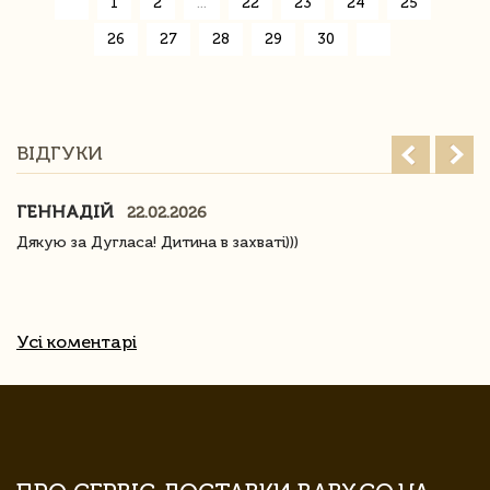
«
1
2
...
22
23
24
25
26
27
28
29
30
»
ВІДГУКИ
ГЕННАДІЙ
22.02.2026
Дякую за Дугласа! Дитина в захваті)))
Усі коментарі