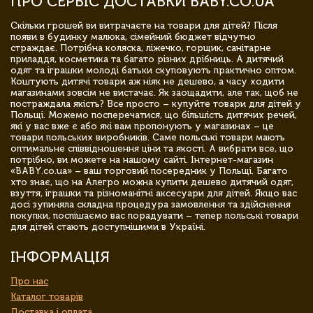
ПРО СЕРВІС ДОСТАВКИ BABY.CO.UA
Скільки грошей ви витрачаєте на товари для дітей? Після
появи в будинку малюка, сімейний бюджет відчутно
страждає. Потрібна коляска, ліжечко, горщик, санітарне
приладдя, косметика та багато різних дрібниць. А дитячий
одяг та іграшки молоді батьки скуповують практично оптом.
Коштують дитячі товари аж ніяк не дешево, а часу ходити
магазинами зовсім не вистачає. Як заощадити, але так, щоб не
постраждала якість? Все просто – купуйте товари для дітей у
Польщі. Можемо посперечатися, що більшість дитячих речей,
які у вас вже є або які вам пропонують у магазинах – це
товари польських виробників. Саме польські товари мають
оптимальне співвідношення ціни та якості. А вибрати все, що
потрібно, ви можете на нашому сайті. Інтернет-магазин
«BABY.co.ua» – ваш торговий посередник у Польщі. Багато
хто знає, що на Алегро можна купити дешево дитячий одяг,
взуття, іграшки та різноманітні аксесуари для дітей. Якщо вас
досі зупиняла складна процедура замовлення та здійснення
покупки, поспішаємо вас порадувати – тепер польські товари
для дітей стають доступнішими в Україні.
ІНФОРМАЦІЯ
Про нас
Каталог товарів
Доставка і оплата