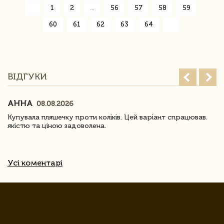
«
1
2
...
56
57
58
59
60
61
62
63
64
»
ВІДГУКИ
АННА
08.08.2026
Купувала пляшечку проти коліків. Цей варіант спрацював.
якістю та ціною задоволена.
Усі коментарі