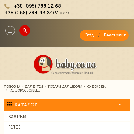
+38 (095) 788 12 68
+38 (068) 784 43 24(Viber)
;
Toggle
navigation
Вхід
/
Реєстрація
ГОЛОВНА
ДЛЯ ДІТЕЙ
ТОВАРИ ДЛЯ ШКОЛИ
ХУДОЖНІЙ
КОЛЬОРОВІ ОЛІВЦІ
КАТАЛОГ
ФАРБИ
КЛЕЇ