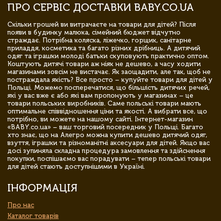
ПРО СЕРВІС ДОСТАВКИ BABY.CO.UA
Скільки грошей ви витрачаєте на товари для дітей? Після
появи в будинку малюка, сімейний бюджет відчутно
страждає. Потрібна коляска, ліжечко, горщик, санітарне
приладдя, косметика та багато різних дрібниць. А дитячий
одяг та іграшки молоді батьки скуповують практично оптом.
Коштують дитячі товари аж ніяк не дешево, а часу ходити
магазинами зовсім не вистачає. Як заощадити, але так, щоб не
постраждала якість? Все просто – купуйте товари для дітей у
Польщі. Можемо посперечатися, що більшість дитячих речей,
які у вас вже є або які вам пропонують у магазинах – це
товари польських виробників. Саме польські товари мають
оптимальне співвідношення ціни та якості. А вибрати все, що
потрібно, ви можете на нашому сайті. Інтернет-магазин
«BABY.co.ua» – ваш торговий посередник у Польщі. Багато
хто знає, що на Алегро можна купити дешево дитячий одяг,
взуття, іграшки та різноманітні аксесуари для дітей. Якщо вас
досі зупиняла складна процедура замовлення та здійснення
покупки, поспішаємо вас порадувати – тепер польські товари
для дітей стають доступнішими в Україні.
ІНФОРМАЦІЯ
Про нас
Каталог товарів