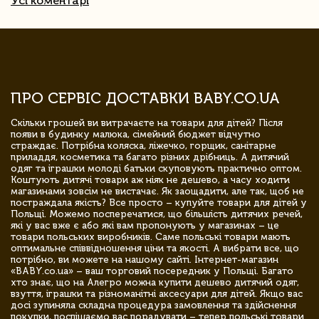
Усі коментарі
ПРО СЕРВІС ДОСТАВКИ BABY.CO.UA
Скільки грошей ви витрачаєте на товари для дітей? Після
появи в будинку малюка, сімейний бюджет відчутно
страждає. Потрібна коляска, ліжечко, горщик, санітарне
приладдя, косметика та багато різних дрібниць. А дитячий
одяг та іграшки молоді батьки скуповують практично оптом.
Коштують дитячі товари аж ніяк не дешево, а часу ходити
магазинами зовсім не вистачає. Як заощадити, але так, щоб не
постраждала якість? Все просто – купуйте товари для дітей у
Польщі. Можемо посперечатися, що більшість дитячих речей,
які у вас вже є або які вам пропонують у магазинах – це
товари польських виробників. Саме польські товари мають
оптимальне співвідношення ціни та якості. А вибрати все, що
потрібно, ви можете на нашому сайті. Інтернет-магазин
«BABY.co.ua» – ваш торговий посередник у Польщі. Багато
хто знає, що на Алегро можна купити дешево дитячий одяг,
взуття, іграшки та різноманітні аксесуари для дітей. Якщо вас
досі зупиняла складна процедура замовлення та здійснення
покупки, поспішаємо вас порадувати – тепер польські товари