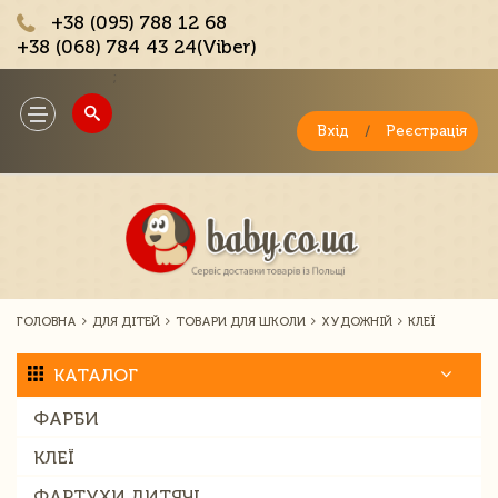
+38 (095) 788 12 68
+38 (068) 784 43 24(Viber)
;
Toggle
navigation
Вхід
/
Реєстрація
ГОЛОВНА
ДЛЯ ДІТЕЙ
ТОВАРИ ДЛЯ ШКОЛИ
ХУДОЖНІЙ
КЛЕЇ
КАТАЛОГ
ФАРБИ
КЛЕЇ
ФАРТУХИ ДИТЯЧІ