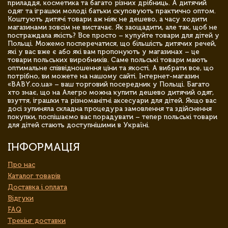
приладдя, косметика та багато різних дрібниць. А дитячий
одяг та іграшки молоді батьки скуповують практично оптом.
Коштують дитячі товари аж ніяк не дешево, а часу ходити
магазинами зовсім не вистачає. Як заощадити, але так, щоб не
постраждала якість? Все просто – купуйте товари для дітей у
Польщі. Можемо посперечатися, що більшість дитячих речей,
які у вас вже є або які вам пропонують у магазинах – це
товари польських виробників. Саме польські товари мають
оптимальне співвідношення ціни та якості. А вибрати все, що
потрібно, ви можете на нашому сайті. Інтернет-магазин
«BABY.co.ua» – ваш торговий посередник у Польщі. Багато
хто знає, що на Алегро можна купити дешево дитячий одяг,
взуття, іграшки та різноманітні аксесуари для дітей. Якщо вас
досі зупиняла складна процедура замовлення та здійснення
покупки, поспішаємо вас порадувати – тепер польські товари
для дітей стають доступнішими в Україні.
ІНФОРМАЦІЯ
Про нас
Каталог товарів
Доставка і оплата
Відгуки
FAQ
Трекінг доставки