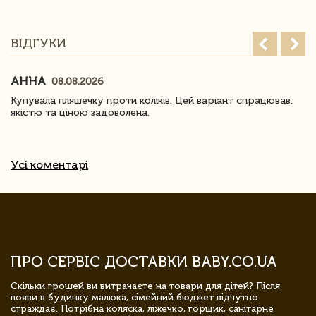
ВІДГУКИ
АННА
08.08.2026
Купувала пляшечку проти коліків. Цей варіант спрацював.
якістю та ціною задоволена.
Усі коментарі
ПРО СЕРВІС ДОСТАВКИ BABY.CO.UA
Скільки грошей ви витрачаєте на товари для дітей? Після
появи в будинку малюка, сімейний бюджет відчутно
страждає. Потрібна коляска, ліжечко, горщик, санітарне