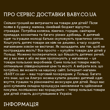
ПРО СЕРВІС ДОСТАВКИ BABY.CO.UA
Скільки грошей ви витрачаєте на товари для дітей? Після
появи в будинку малюка, сімейний бюджет відчутно
страждає. Потрібна коляска, ліжечко, горщик, санітарне
приладдя, косметика та багато різних дрібниць. А дитячий
одяг та іграшки молоді батьки скуповують практично оптом.
Коштують дитячі товари аж ніяк не дешево, а часу ходити
магазинами зовсім не вистачає. Як заощадити, але так, щоб не
постраждала якість? Все просто – купуйте товари для дітей у
Польщі. Можемо посперечатися, що більшість дитячих речей,
які у вас вже є або які вам пропонують у магазинах – це
товари польських виробників. Саме польські товари мають
оптимальне співвідношення ціни та якості. А вибрати все, що
потрібно, ви можете на нашому сайті. Інтернет-магазин
«BABY.co.ua» – ваш торговий посередник у Польщі. Багато
хто знає, що на Алегро можна купити дешево дитячий одяг,
взуття, іграшки та різноманітні аксесуари для дітей. Якщо вас
досі зупиняла складна процедура замовлення та здійснення
покупки, поспішаємо вас порадувати – тепер польські товари
для дітей стають доступнішими в Україні.
ІНФОРМАЦІЯ