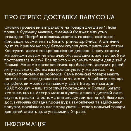
ПРО СЕРВІС ДОСТАВКИ BABY.CO.UA
Скільки грошей ви витрачаєте на товари для дітей? Після
появи в будинку малюка, сімейний бюджет відчутно
страждає. Потрібна коляска, ліжечко, горщик, санітарне
приладдя, косметика та багато різних дрібниць. А дитячий
одяг та іграшки молоді батьки скуповують практично оптом.
Коштують дитячі товари аж ніяк не дешево, а часу ходити
магазинами зовсім не вистачає. Як заощадити, але так, щоб не
постраждала якість? Все просто – купуйте товари для дітей у
Польщі. Можемо посперечатися, що більшість дитячих речей,
які у вас вже є або які вам пропонують у магазинах – це
товари польських виробників. Саме польські товари мають
оптимальне співвідношення ціни та якості. А вибрати все, що
потрібно, ви можете на нашому сайті. Інтернет-магазин
«BABY.co.ua» – ваш торговий посередник у Польщі. Багато
хто знає, що на Алегро можна купити дешево дитячий одяг,
взуття, іграшки та різноманітні аксесуари для дітей. Якщо вас
досі зупиняла складна процедура замовлення та здійснення
покупки, поспішаємо вас порадувати – тепер польські товари
для дітей стають доступнішими в Україні.
ІНФОРМАЦІЯ