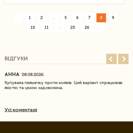
«
1
2
...
5
6
7
8
9
»
10
11
...
25
26
ВІДГУКИ
АННА
08.08.2026
Купувала пляшечку проти коліків. Цей варіант спрацював.
якістю та ціною задоволена.
Усі коментарі