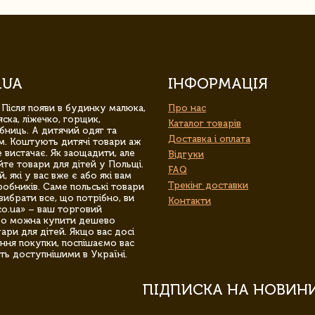
.UA
ІНФОРМАЦІЯ
 Після появи в будинку малюка,
Про нас
ска, ліжечко, горщик,
Каталог товарів
бниць. А дитячий одяг та
Доставка і оплата
м. Коштують дитячі товари аж
 вистачає. Як заощадити, але
Відгуки
йте товари для дітей у Польщі.
FAQ
 які у вас вже є або які вам
Трекінг доставки
обників. Саме польські товари
вибрати все, що потрібно, ви
Контакти
co.ua» – ваш торговий
гро можна купити дешево
уари для дітей. Якщо вас досі
ння покупки, поспішаємо вас
ть доступнішими в Україні.
ПІДПИСКА НА НОВИН