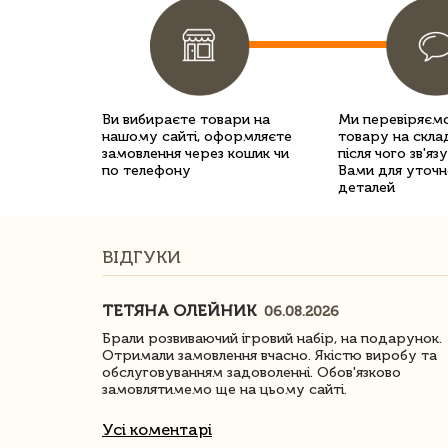
Ви вибираєте товари на
Ми перевіряємо
нашому сайті, оформляєте
товару на склад
замовлення через кошик чи
після чого зв'яз
по телефону
Вами для уточн
деталей
ВІДГУКИ
ТЕТЯНА ОЛЕЙНИК
06.08.2026
ачество
Брали розвиваючий ігровий набір, на подарунок.
Отримали замовлення вчасно. Якістю виробу та
обслуговуванням задоволенні. Обов'язково
замовлятимемо ще на цьому сайті.
Усі коментарі