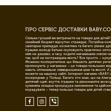
ПРО СЕРВІС ДОСТАВКИ BABY.CO
Скільки грошей ви витрачаєте на товари для дітей?
сімейний бюджет відчутно страждає. Потрібна коля
санітарне приладдя, косметика та багато різних дрі
іграшки молоді батьки скуповують практично опто
ніяк не дешево, а часу ходити магазинами зовсім не
так, щоб не постраждала якість? Все просто – купу
Можемо посперечатися, що більшість дитячих речей,
пропонують у магазинах – це товари польських вир
мають оптимальне співвідношення ціни та якості. А 
можете на нашому сайті. Інтернет-магазин «BABY.
посередник у Польщі. Багато хто знає, що на Але
дитячий одяг, взуття, іграшки та різноманітні аксес
зупиняла складна процедура замовлення та здійсне
порадувати – тепер польські товари для дітей стаю