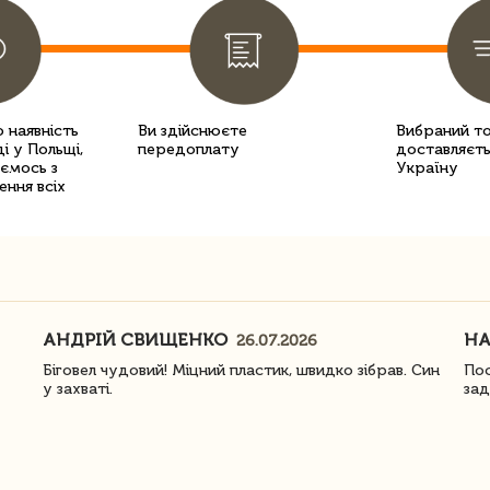
 наявність
Ви здійснюєте
Вибраний т
і у Польщі,
передоплату
доставляєть
уємось з
Україну
ення всіх
АНДРІЙ СВИЩЕНКО
Н
26.07.2026
Біговел чудовий! Міцний пластик, швидко зібрав. Син
Пос
у захваті.
зад