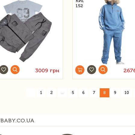
КИШЕНЕЮ, ШТАНИ, НАШИ
152
3009 грн
267
«
1
2
...
5
6
7
8
9
10
BABY.CO.UA