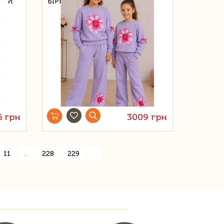
ВКИ
БІРКОЮ 158
6 грн
3009 грн
»
11
...
228
229