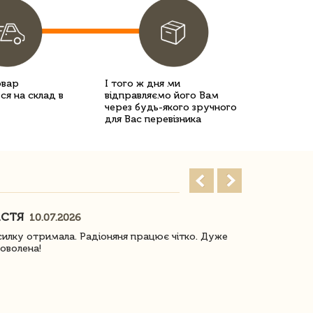
овар
І того ж дня ми
ся на склад в
відправляємо його Вам
через будь-якого зручного
для Вас перевізника
АСТЯ
ПОГОРЕЛО
10.07.2026
илку отримала. Радіоняня працює чітко. Дуже
Отримали віз
оволена!
Доставка з 
завжди була 