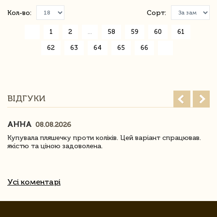
Кол-во:
Сорт:
«
1
2
...
58
59
60
61
62
63
64
65
66
»
ВІДГУКИ
АННА
08.08.2026
Купувала пляшечку проти коліків. Цей варіант спрацював.
якістю та ціною задоволена.
Усі коментарі