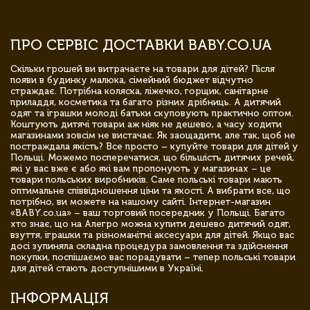
ПРО СЕРВІС ДОСТАВКИ BABY.CO.UA
Скільки грошей ви витрачаєте на товари для дітей? Після
появи в будинку малюка, сімейний бюджет відчутно
страждає. Потрібна коляска, ліжечко, горщик, санітарне
приладдя, косметика та багато різних дрібниць. А дитячий
одяг та іграшки молоді батьки скуповують практично оптом.
Коштують дитячі товари аж ніяк не дешево, а часу ходити
магазинами зовсім не вистачає. Як заощадити, але так, щоб не
постраждала якість? Все просто – купуйте товари для дітей у
Польщі. Можемо посперечатися, що більшість дитячих речей,
які у вас вже є або які вам пропонують у магазинах – це
товари польських виробників. Саме польські товари мають
оптимальне співвідношення ціни та якості. А вибрати все, що
потрібно, ви можете на нашому сайті. Інтернет-магазин
«BABY.co.ua» – ваш торговий посередник у Польщі. Багато
хто знає, що на Алегро можна купити дешево дитячий одяг,
взуття, іграшки та різноманітні аксесуари для дітей. Якщо вас
досі зупиняла складна процедура замовлення та здійснення
покупки, поспішаємо вас порадувати – тепер польські товари
для дітей стають доступнішими в Україні.
ІНФОРМАЦІЯ