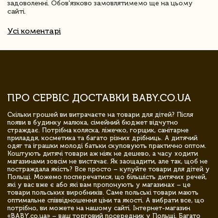
задоволенні. Обов'язково замовлятимемо ще на цьому
сайті.
Усі коментарі
ПРО СЕРВІС ДОСТАВКИ BABY.CO.UA
Скільки грошей ви витрачаєте на товари для дітей? Після
появи в будинку малюка, сімейний бюджет відчутно
страждає. Потрібна коляска, ліжечко, горщик, санітарне
приладдя, косметика та багато різних дрібниць. А дитячий
одяг та іграшки молоді батьки скуповують практично оптом.
Коштують дитячі товари аж ніяк не дешево, а часу ходити
магазинами зовсім не вистачає. Як заощадити, але так, щоб не
постраждала якість? Все просто – купуйте товари для дітей у
Польщі. Можемо посперечатися, що більшість дитячих речей,
які у вас вже є або які вам пропонують у магазинах – це
товари польських виробників. Саме польські товари мають
оптимальне співвідношення ціни та якості. А вибрати все, що
потрібно, ви можете на нашому сайті. Інтернет-магазин
«BABY.co.ua» – ваш торговий посередник у Польщі. Багато