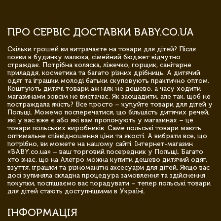
ПРО СЕРВІС ДОСТАВКИ BABY.CO.UA
Скільки грошей ви витрачаєте на товари для дітей? Після
появи в будинку малюка, сімейний бюджет відчутно
страждає. Потрібна коляска, ліжечко, горщик, санітарне
приладдя, косметика та багато різних дрібниць. А дитячий
одяг та іграшки молоді батьки скуповують практично оптом.
Коштують дитячі товари аж ніяк не дешево, а часу ходити
магазинами зовсім не вистачає. Як заощадити, але так, щоб не
постраждала якість? Все просто – купуйте товари для дітей у
Польщі. Можемо посперечатися, що більшість дитячих речей,
які у вас вже є або які вам пропонують у магазинах – це
товари польських виробників. Саме польські товари мають
оптимальне співвідношення ціни та якості. А вибрати все, що
потрібно, ви можете на нашому сайті. Інтернет-магазин
«BABY.co.ua» – ваш торговий посередник у Польщі. Багато
хто знає, що на Алегро можна купити дешево дитячий одяг,
взуття, іграшки та різноманітні аксесуари для дітей. Якщо вас
досі зупиняла складна процедура замовлення та здійснення
покупки, поспішаємо вас порадувати – тепер польські товари
для дітей стають доступнішими в Україні.
ІНФОРМАЦІЯ