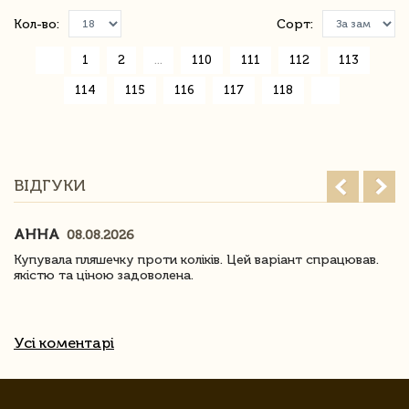
Кол-во:
Сорт:
«
1
2
...
110
111
112
113
114
115
116
117
118
»
ВІДГУКИ
АННА
08.08.2026
Купувала пляшечку проти коліків. Цей варіант спрацював.
якістю та ціною задоволена.
Усі коментарі