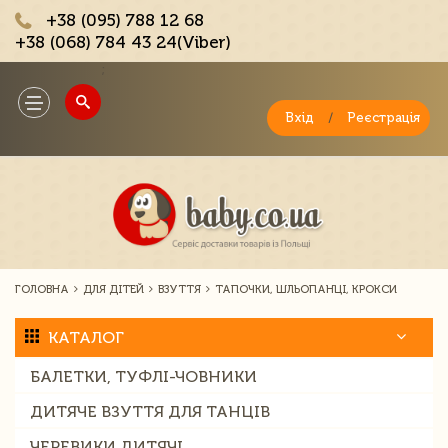
+38 (095) 788 12 68
+38 (068) 784 43 24(Viber)
;
Toggle
navigation
Вхід
/
Реєстрація
ГОЛОВНА
ДЛЯ ДІТЕЙ
ВЗУТТЯ
ТАПОЧКИ, ШЛЬОПАНЦІ, КРОКСИ
КАТАЛОГ
БАЛЕТКИ, ТУФЛІ-ЧОВНИКИ
ДИТЯЧЕ ВЗУТТЯ ДЛЯ ТАНЦІВ
ЧЕРЕВИКИ ДИТЯЧІ