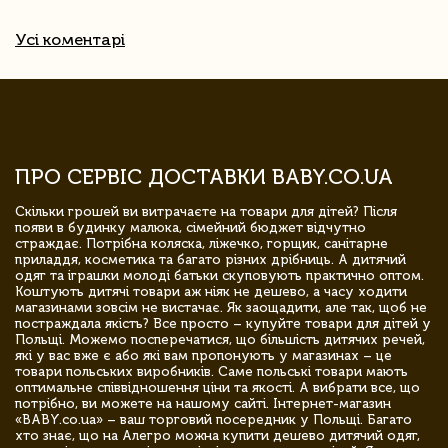
Усі коментарі
ПРО СЕРВІС ДОСТАВКИ BABY.CO.UA
Скільки грошей ви витрачаєте на товари для дітей? Після
появи в будинку малюка, сімейний бюджет відчутно
страждає. Потрібна коляска, ліжечко, горщик, санітарне
приладдя, косметика та багато різних дрібниць. А дитячий
одяг та іграшки молоді батьки скуповують практично оптом.
Коштують дитячі товари аж ніяк не дешево, а часу ходити
магазинами зовсім не вистачає. Як заощадити, але так, щоб не
постраждала якість? Все просто – купуйте товари для дітей у
Польщі. Можемо посперечатися, що більшість дитячих речей,
які у вас вже є або які вам пропонують у магазинах – це
товари польських виробників. Саме польські товари мають
оптимальне співвідношення ціни та якості. А вибрати все, що
потрібно, ви можете на нашому сайті. Інтернет-магазин
«BABY.co.ua» – ваш торговий посередник у Польщі. Багато
хто знає, що на Алегро можна купити дешево дитячий одяг,