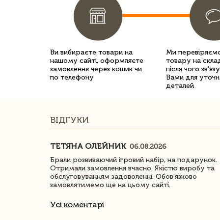
Ви вибираєте товари на
Ми перевіряємо
нашому сайті, оформляєте
товару на склад
замовлення через кошик чи
після чого зв'яз
по телефону
Вами для уточн
деталей
ВІДГУКИ
ТЕТЯНА ОЛЕЙНИК
06.08.2026
ачество
Брали розвиваючий ігровий набір, на подарунок.
Отримали замовлення вчасно. Якістю виробу та
обслуговуванням задоволенні. Обов'язково
замовлятимемо ще на цьому сайті.
Усі коментарі