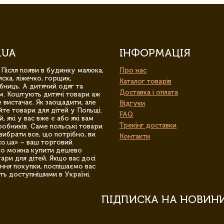
.UA
ІНФОРМАЦІЯ
 Після появи в будинку малюка,
Про нас
ска, ліжечко, горщик,
Каталог товарів
бниць. А дитячий одяг та
Доставка і оплата
м. Коштують дитячі товари аж
 вистачає. Як заощадити, але
Відгуки
йте товари для дітей у Польщі.
FAQ
 які у вас вже є або які вам
Трекінг доставки
обників. Саме польські товари
вибрати все, що потрібно, ви
Контакти
co.ua» – ваш торговий
гро можна купити дешево
уари для дітей. Якщо вас досі
ння покупки, поспішаємо вас
ть доступнішими в Україні.
ПІДПИСКА НА НОВИН