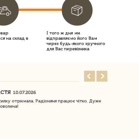
овар
І того ж дня ми
ся на склад в
відправляємо його Вам
через будь-якого зручного
для Вас перевізника
АСТЯ
ПОГОРЕЛО
10.07.2026
илку отримала. Радіоняня працює чітко. Дуже
Отримали віз
оволена!
Доставка з 
завжди була 