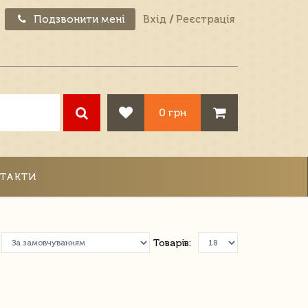
Подзвонити мені
Вхід
/
Реєстрація
0 грн
ТАКТИ
Товарів: