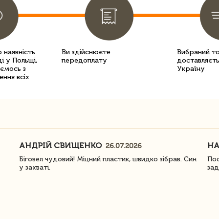
 наявність
Ви здійснюєте
Вибраний т
і у Польщі,
передоплату
доставляєть
уємось з
Україну
ення всіх
АНДРІЙ СВИЩЕНКО
Н
26.07.2026
Біговел чудовий! Міцний пластик, швидко зібрав. Син
Пос
у захваті.
зад