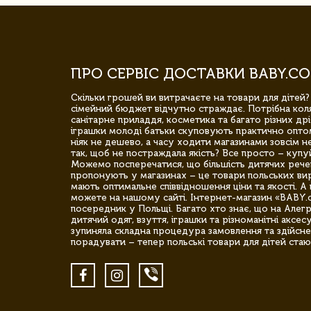
ПРО СЕРВІС ДОСТАВКИ BABY.CO
Скільки грошей ви витрачаєте на товари для дітей?
сімейний бюджет відчутно страждає. Потрібна коля
санітарне приладдя, косметика та багато різних дрі
іграшки молоді батьки скуповують практично опто
ніяк не дешево, а часу ходити магазинами зовсім не
так, щоб не постраждала якість? Все просто – купу
Можемо посперечатися, що більшість дитячих речей,
пропонують у магазинах – це товари польських вир
мають оптимальне співвідношення ціни та якості. А 
можете на нашому сайті. Інтернет-магазин «BABY.
посередник у Польщі. Багато хто знає, що на Але
дитячий одяг, взуття, іграшки та різноманітні аксес
зупиняла складна процедура замовлення та здійсне
порадувати – тепер польські товари для дітей стаю