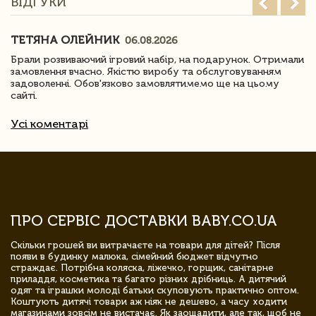
ВІДГУКИ
ТЕТЯНА ОЛЕЙНИК
06.08.2026
Брали розвиваючий ігровий набір, на подарунок. Отримали
замовлення вчасно. Якістю виробу та обслуговуванням
задоволенні. Обов'язково замовлятимемо ще на цьому
сайті.
Усі коментарі
ПРО СЕРВІС ДОСТАВКИ BABY.CO.UA
Скільки грошей ви витрачаєте на товари для дітей? Після
появи в будинку малюка, сімейний бюджет відчутно
страждає. Потрібна коляска, ліжечко, горщик, санітарне
приладдя, косметика та багато різних дрібниць. А дитячий
одяг та іграшки молоді батьки скуповують практично оптом.
Коштують дитячі товари аж ніяк не дешево, а часу ходити
магазинами зовсім не вистачає. Як заощадити, але так, щоб не