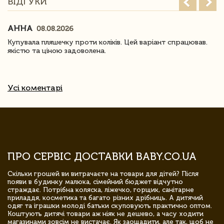
ВІДГУКИ
АННА
08.08.2026
Купувала пляшечку проти коліків. Цей варіант спрацював.
якістю та ціною задоволена.
Усі коментарі
ПРО СЕРВІС ДОСТАВКИ BABY.CO.UA
Скільки грошей ви витрачаєте на товари для дітей? Після
появи в будинку малюка, сімейний бюджет відчутно
страждає. Потрібна коляска, ліжечко, горщик, санітарне
приладдя, косметика та багато різних дрібниць. А дитячий
одяг та іграшки молоді батьки скуповують практично оптом.
Коштують дитячі товари аж ніяк не дешево, а часу ходити
магазинами зовсім не вистачає. Як заощадити, але так, щоб не