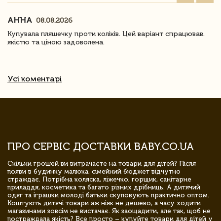
АННА
08.08.2026
Купувала пляшечку проти коліків. Цей варіант спрацював.
якістю та ціною задоволена.
Усі коментарі
ПРО СЕРВІС ДОСТАВКИ BABY.CO.UA
Скільки грошей ви витрачаєте на товари для дітей? Після
появи в будинку малюка, сімейний бюджет відчутно
страждає. Потрібна коляска, ліжечко, горщик, санітарне
приладдя, косметика та багато різних дрібниць. А дитячий
одяг та іграшки молоді батьки скуповують практично оптом.
Коштують дитячі товари аж ніяк не дешево, а часу ходити
магазинами зовсім не вистачає. Як заощадити, але так, щоб не
постраждала якість? Все просто – купуйте товари для дітей у