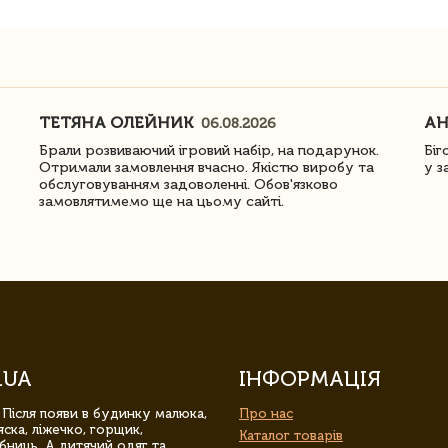
ТЕТЯНА ОЛЕЙНИК
АН
06.08.2026
Брали розвиваючий ігровий набір, на подарунок.
Біг
Отримали замовлення вчасно. Якістю виробу та
у з
обслуговуванням задоволенні. Обов'язково
замовлятимемо ще на цьому сайті.
.UA
ІНФОРМАЦІЯ
 Після появи в будинку малюка,
Про нас
ска, ліжечко, горщик,
Каталог товарів
бниць. А дитячий одяг та