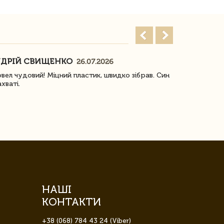
ДРІЙ СВИЩЕНКО
НАСТЯ
26.07.2026
18
овел чудовий! Міцний пластик, швидко зібрав. Син
Посилку отр
ахваті.
задоволена!
НАШІ
КОНТАКТИ
+38 (068) 784 43 24 (Viber)