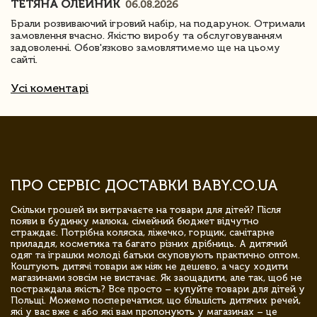
ТЕТЯНА ОЛЕЙНИК
06.08.2026
Брали розвиваючий ігровий набір, на подарунок. Отримали
замовлення вчасно. Якістю виробу та обслуговуванням
задоволенні. Обов'язково замовлятимемо ще на цьому
сайті.
Усі коментарі
ПРО СЕРВІС ДОСТАВКИ BABY.CO.UA
Скільки грошей ви витрачаєте на товари для дітей? Після
появи в будинку малюка, сімейний бюджет відчутно
страждає. Потрібна коляска, ліжечко, горщик, санітарне
приладдя, косметика та багато різних дрібниць. А дитячий
одяг та іграшки молоді батьки скуповують практично оптом.
Коштують дитячі товари аж ніяк не дешево, а часу ходити
магазинами зовсім не вистачає. Як заощадити, але так, щоб не
постраждала якість? Все просто – купуйте товари для дітей у
Польщі. Можемо посперечатися, що більшість дитячих речей,
які у вас вже є або які вам пропонують у магазинах – це