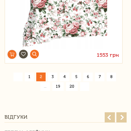
1553 грн
«
1
2
3
4
5
6
7
8
»
...
19
20
ВІДГУКИ