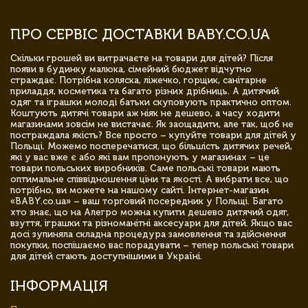
ПРО СЕРВІС ДОСТАВКИ BABY.CO.UA
Скільки грошей ви витрачаєте на товари для дітей? Після
появи в будинку малюка, сімейний бюджет відчутно
страждає. Потрібна коляска, ліжечко, горщик, санітарне
приладдя, косметика та багато різних дрібниць. А дитячий
одяг та іграшки молоді батьки скуповують практично оптом.
Коштують дитячі товари аж ніяк не дешево, а часу ходити
магазинами зовсім не вистачає. Як заощадити, але так, щоб не
постраждала якість? Все просто – купуйте товари для дітей у
Польщі. Можемо посперечатися, що більшість дитячих речей,
які у вас вже є або які вам пропонують у магазинах – це
товари польських виробників. Саме польські товари мають
оптимальне співвідношення ціни та якості. А вибрати все, що
потрібно, ви можете на нашому сайті. Інтернет-магазин
«BABY.co.ua» – ваш торговий посередник у Польщі. Багато
хто знає, що на Алегро можна купити дешево дитячий одяг,
взуття, іграшки та різноманітні аксесуари для дітей. Якщо вас
досі зупиняла складна процедура замовлення та здійснення
покупки, поспішаємо вас порадувати – тепер польські товари
для дітей стають доступнішими в Україні.
ІНФОРМАЦІЯ