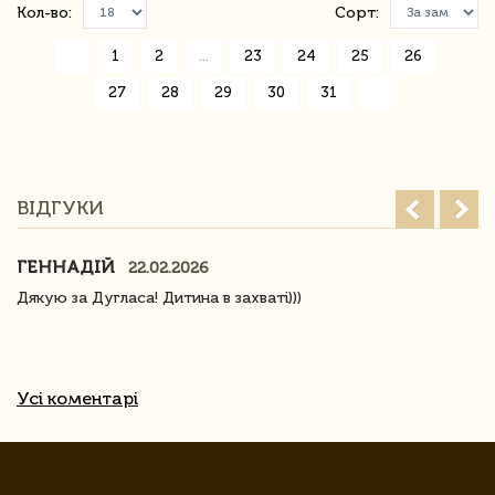
Кол-во:
Сорт:
«
1
2
...
23
24
25
26
27
28
29
30
31
»
ВІДГУКИ
ГЕННАДІЙ
22.02.2026
Дякую за Дугласа! Дитина в захваті)))
Усі коментарі