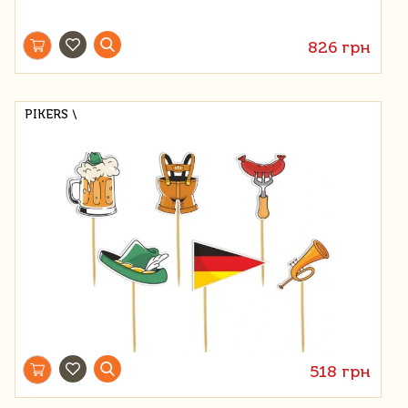
826 грн
PIKERS \
518 грн