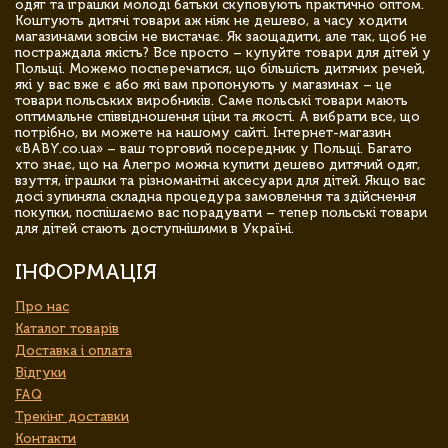
одяг та іграшки молоді батьки скуповують практично оптом.
Коштують дитячі товари аж ніяк не дешево, а часу ходити
магазинами зовсім не вистачає. Як заощадити, але так, щоб не
постраждала якість? Все просто – купуйте товари для дітей у
Польщі. Можемо посперечатися, що більшість дитячих речей,
які у вас вже є або які вам пропонують у магазинах – це
товари польських виробників. Саме польські товари мають
оптимальне співвідношення ціни та якості. А вибрати все, що
потрібно, ви можете на нашому сайті. Інтернет-магазин
«BABY.co.ua» – ваш торговий посередник у Польщі. Багато
хто знає, що на Алегро можна купити дешево дитячий одяг,
взуття, іграшки та різноманітні аксесуари для дітей. Якщо вас
досі зупиняла складна процедура замовлення та здійснення
покупки, поспішаємо вас порадувати – тепер польські товари
для дітей стають доступнішими в Україні.
ІНФОРМАЦІЯ
Про нас
Каталог товарів
Доставка і оплата
Відгуки
FAQ
Трекінг доставки
Контакти