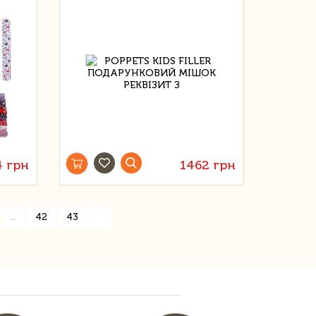
 грн
1462 грн
»
...
42
43