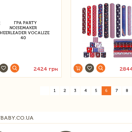
2424 грн
2844
«
1
2
3
4
5
6
7
8
BABY.CO.UA