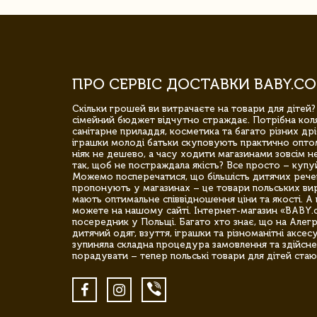
ПРО СЕРВІС ДОСТАВКИ BABY.CO
Скільки грошей ви витрачаєте на товари для дітей?
сімейний бюджет відчутно страждає. Потрібна коля
санітарне приладдя, косметика та багато різних дрі
іграшки молоді батьки скуповують практично опто
ніяк не дешево, а часу ходити магазинами зовсім не
так, щоб не постраждала якість? Все просто – купу
Можемо посперечатися, що більшість дитячих речей,
пропонують у магазинах – це товари польських вир
мають оптимальне співвідношення ціни та якості. А 
можете на нашому сайті. Інтернет-магазин «BABY.
посередник у Польщі. Багато хто знає, що на Але
дитячий одяг, взуття, іграшки та різноманітні аксес
зупиняла складна процедура замовлення та здійсне
порадувати – тепер польські товари для дітей стаю