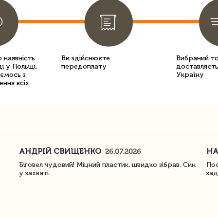
 наявність
Ви здійснюєте
Вибраний т
і у Польщі,
передоплату
доставляєть
уємось з
Україну
ення всіх
АНДРІЙ СВИЩЕНКО
Н
26.07.2026
Біговел чудовий! Міцний пластик, швидко зібрав. Син
Пос
у захваті.
зад