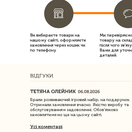
Ви вибираєте товари на
Ми перевіряємо
нашому сайті, оформляєте
товару на склад
замовлення через кошик чи
після чого зв'яз
по телефону
Вами для уточн
деталей
ВІДГУКИ
ТЕТЯНА ОЛЕЙНИК
06.08.2026
ачество
Брали розвиваючий ігровий набір, на подарунок.
Отримали замовлення вчасно. Якістю виробу та
обслуговуванням задоволенні. Обов'язково
замовлятимемо ще на цьому сайті.
Усі коментарі