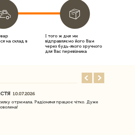
овар
І того ж дня ми
ся на склад в
відправляємо його Вам
через будь-якого зручного
для Вас перевізника
АСТЯ
ПОГОРЕЛО
10.07.2026
илку отримала. Радіоняня працює чітко. Дуже
Отримали віз
оволена!
Доставка з 
завжди була 