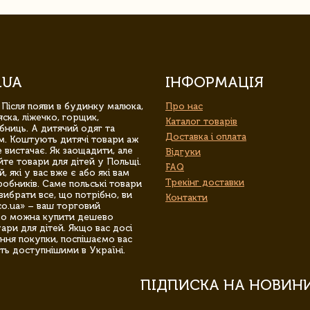
.UA
ІНФОРМАЦІЯ
 Після появи в будинку малюка,
Про нас
ска, ліжечко, горщик,
Каталог товарів
бниць. А дитячий одяг та
Доставка і оплата
м. Коштують дитячі товари аж
 вистачає. Як заощадити, але
Відгуки
йте товари для дітей у Польщі.
FAQ
 які у вас вже є або які вам
Трекінг доставки
обників. Саме польські товари
вибрати все, що потрібно, ви
Контакти
co.ua» – ваш торговий
гро можна купити дешево
уари для дітей. Якщо вас досі
ння покупки, поспішаємо вас
ть доступнішими в Україні.
ПІДПИСКА НА НОВИН