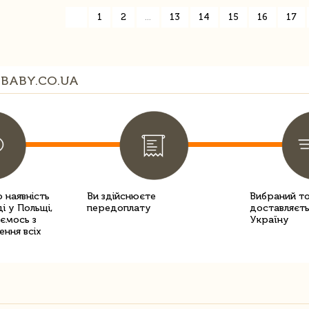
«
1
2
...
13
14
15
16
17
BABY.CO.UA
 наявність
Ви здійснюєте
Вибраний т
і у Польщі,
передоплату
доставляєть
уємось з
Україну
ення всіх