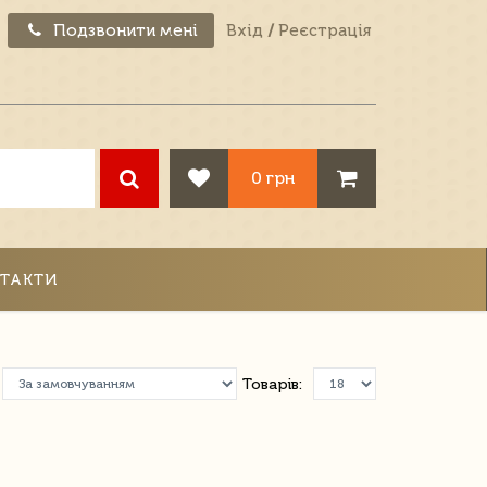
Подзвонити мені
Вхід
/
Реєстрація
0 грн
ТАКТИ
Товарів: