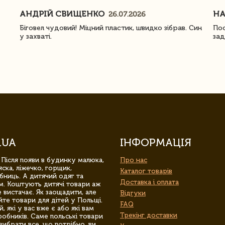
АНДРІЙ СВИЩЕНКО
Н
26.07.2026
Біговел чудовий! Міцний пластик, швидко зібрав. Син
Пос
у захваті.
зад
.UA
ІНФОРМАЦІЯ
 Після появи в будинку малюка,
Про нас
ска, ліжечко, горщик,
Каталог товарів
бниць. А дитячий одяг та
Доставка і оплата
м. Коштують дитячі товари аж
 вистачає. Як заощадити, але
Відгуки
йте товари для дітей у Польщі.
FAQ
 які у вас вже є або які вам
Трекінг доставки
обників. Саме польські товари
вибрати все, що потрібно, ви