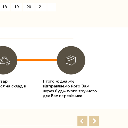
18
19
20
21
»
овар
І того ж дня ми
ся на склад в
відправляємо його Вам
через будь-якого зручного
для Вас перевізника