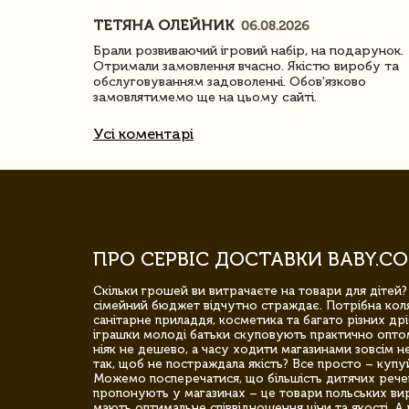
ТЕТЯНА ОЛЕЙНИК
06.08.2026
ачество
Брали розвиваючий ігровий набір, на подарунок.
Отримали замовлення вчасно. Якістю виробу та
обслуговуванням задоволенні. Обов'язково
замовлятимемо ще на цьому сайті.
Усі коментарі
ПРО СЕРВІС ДОСТАВКИ BABY.CO
Скільки грошей ви витрачаєте на товари для дітей?
сімейний бюджет відчутно страждає. Потрібна коля
санітарне приладдя, косметика та багато різних дрі
іграшки молоді батьки скуповують практично опто
ніяк не дешево, а часу ходити магазинами зовсім не
так, щоб не постраждала якість? Все просто – купу
Можемо посперечатися, що більшість дитячих речей,
пропонують у магазинах – це товари польських вир
мають оптимальне співвідношення ціни та якості. А 