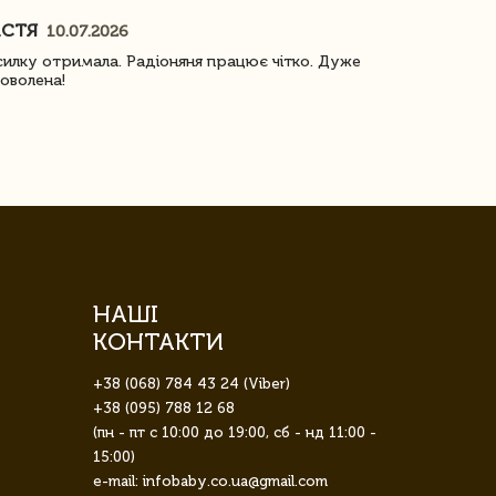
АСТЯ
ПОГОРЕЛО
10.07.2026
илку отримала. Радіоняня працює чітко. Дуже
Отримали віз
оволена!
Доставка з 
завжди була 
НАШІ
КОНТАКТИ
+38 (068) 784 43 24 (Viber)
+38 (095) 788 12 68
(пн - пт с 10:00 до 19:00, сб - нд 11:00 -
15:00)
e-mail: infobaby.co.ua@gmail.com