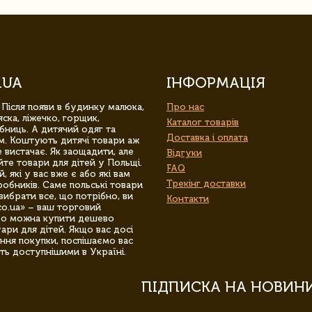
.UA
ІНФОРМАЦІЯ
 Після появи в будинку малюка,
Про нас
ска, ліжечко, горщик,
Каталог товарів
бниць. А дитячий одяг та
Доставка і оплата
м. Коштують дитячі товари аж
 вистачає. Як заощадити, але
Відгуки
йте товари для дітей у Польщі.
FAQ
 які у вас вже є або які вам
Трекінг доставки
обників. Саме польські товари
вибрати все, що потрібно, ви
Контакти
co.ua» – ваш торговий
гро можна купити дешево
уари для дітей. Якщо вас досі
ння покупки, поспішаємо вас
ть доступнішими в Україні.
ПІДПИСКА НА НОВИН