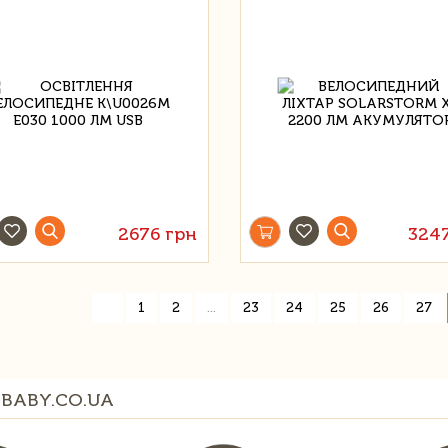
2676 грн
324
«
1
2
...
23
24
25
26
27
BABY.CO.UA