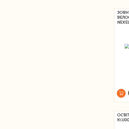
ЗОВН
ВЕЛО
NEXE
ОСВІ
K\U00