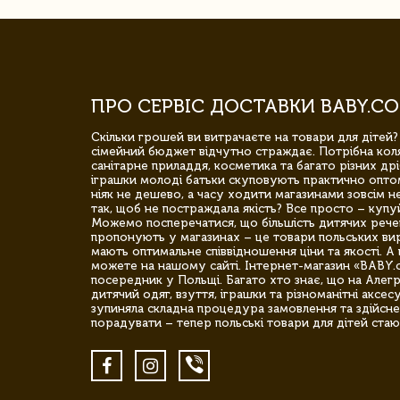
ПРО СЕРВІС ДОСТАВКИ BABY.CO
Скільки грошей ви витрачаєте на товари для дітей?
сімейний бюджет відчутно страждає. Потрібна коля
санітарне приладдя, косметика та багато різних дрі
іграшки молоді батьки скуповують практично опто
ніяк не дешево, а часу ходити магазинами зовсім не
так, щоб не постраждала якість? Все просто – купу
Можемо посперечатися, що більшість дитячих речей,
пропонують у магазинах – це товари польських вир
мають оптимальне співвідношення ціни та якості. А 
можете на нашому сайті. Інтернет-магазин «BABY.
посередник у Польщі. Багато хто знає, що на Але
дитячий одяг, взуття, іграшки та різноманітні аксес
зупиняла складна процедура замовлення та здійсне
порадувати – тепер польські товари для дітей стаю