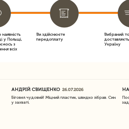
 наявність
Ви здійснюєте
Вибраний т
і у Польщі,
передоплату
доставляєть
уємось з
Україну
ення всіх
АНДРІЙ СВИЩЕНКО
Н
26.07.2026
Біговел чудовий! Міцний пластик, швидко зібрав. Син
Пос
у захваті.
зад