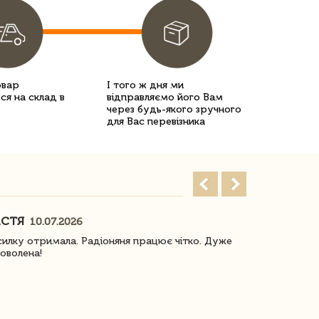
овар
І того ж дня ми
ся на склад в
відправляємо його Вам
через будь-якого зручного
для Вас перевізника
АСТЯ
ПОГОРЕЛО
10.07.2026
илку отримала. Радіоняня працює чітко. Дуже
Отримали віз
оволена!
Доставка з 
завжди була 