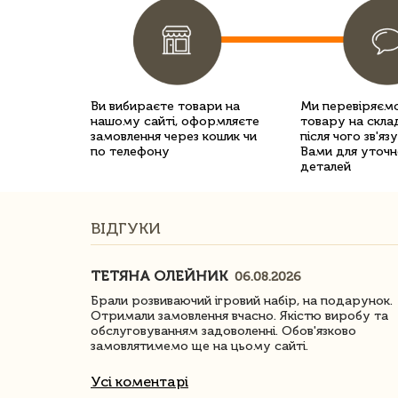
Ви вибираєте товари на
Ми перевіряємо
нашому сайті, оформляєте
товару на склад
замовлення через кошик чи
після чого зв'яз
по телефону
Вами для уточн
деталей
ВІДГУКИ
ТЕТЯНА ОЛЕЙНИК
06.08.2026
ачество
Брали розвиваючий ігровий набір, на подарунок.
Отримали замовлення вчасно. Якістю виробу та
обслуговуванням задоволенні. Обов'язково
замовлятимемо ще на цьому сайті.
Усі коментарі