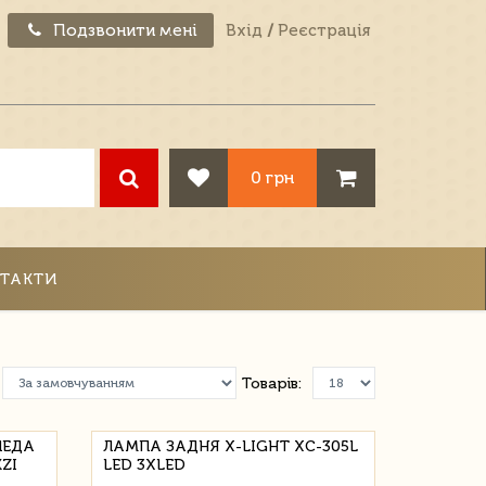
Подзвонити мені
Вхід
/
Реєстрація
0 грн
ТАКТИ
Товарів:
ПЕДА
ЛАМПА ЗАДНЯ X-LIGHT XC-305L
ZI
LED 3XLED