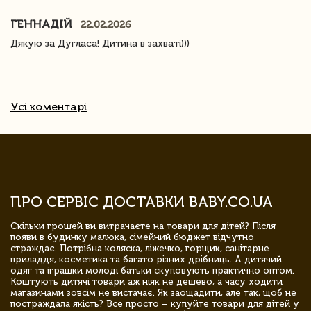
ГЕННАДІЙ
22.02.2026
Дякую за Дугласа! Дитина в захваті)))
Усі коментарі
ПРО СЕРВІС ДОСТАВКИ BABY.CO.UA
Скільки грошей ви витрачаєте на товари для дітей? Після
появи в будинку малюка, сімейний бюджет відчутно
страждає. Потрібна коляска, ліжечко, горщик, санітарне
приладдя, косметика та багато різних дрібниць. А дитячий
одяг та іграшки молоді батьки скуповують практично оптом.
Коштують дитячі товари аж ніяк не дешево, а часу ходити
магазинами зовсім не вистачає. Як заощадити, але так, щоб не
постраждала якість? Все просто – купуйте товари для дітей у