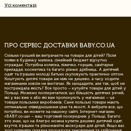
Усі коментарі
ПРО СЕРВІС ДОСТАВКИ BABY.CO.UA
Скільки грошей ви витрачаєте на товари для дітей? Після
появи в будинку малюка, сімейний бюджет відчутно
страждає. Потрібна коляска, ліжечко, горщик, санітарне
приладдя, косметика та багато різних дрібниць. А дитячий
одяг та іграшки молоді батьки скуповують практично оптом.
Коштують дитячі товари аж ніяк не дешево, а часу ходити
магазинами зовсім не вистачає. Як заощадити, але так, щоб не
постраждала якість? Все просто – купуйте товари для дітей у
Польщі. Можемо посперечатися, що більшість дитячих речей,
які у вас вже є або які вам пропонують у магазинах – це
товари польських виробників. Саме польські товари мають
оптимальне співвідношення ціни та якості. А вибрати все, що
потрібно, ви можете на нашому сайті. Інтернет-магазин
«BABY.co.ua» – ваш торговий посередник у Польщі. Багато
хто знає, що на Алегро можна купити дешево дитячий одяг,
взуття, іграшки та різноманітні аксесуари для дітей. Якщо вас
досі зупиняла складна процедура замовлення та здійснення