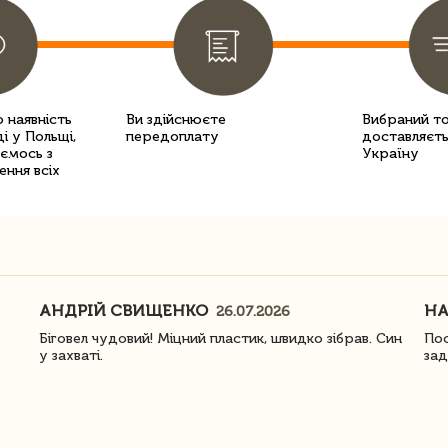
 наявність
Ви здійснюєте
Вибраний т
і у Польщі,
передоплату
доставляєть
уємось з
Україну
ення всіх
АНДРІЙ СВИЩЕНКО
Н
26.07.2026
Біговел чудовий! Міцний пластик, швидко зібрав. Син
Пос
у захваті.
зад