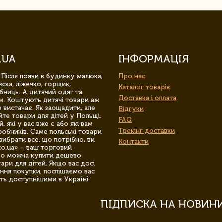
.UA
ІНФОРМАЦІЯ
 Після появи в будинку малюка,
Про нас
ска, ліжечко, горщик,
Каталог товарів
бниць. А дитячий одяг та
Доставка і оплата
м. Коштують дитячі товари аж
 вистачає. Як заощадити, але
Відгуки
йте товари для дітей у Польщі.
FAQ
 які у вас вже є або які вам
Трекінг доставки
обників. Саме польські товари
вибрати все, що потрібно, ви
Контакти
co.ua» – ваш торговий
гро можна купити дешево
уари для дітей. Якщо вас досі
ння покупки, поспішаємо вас
ть доступнішими в Україні.
ПІДПИСКА НА НОВИН