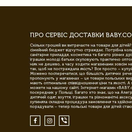
ПРО СЕРВІС ДОСТАВКИ BABY.CO
Скільки грошей ви витрачаєте на товари для дітей?
сімейний бюджет відчутно страждає. Потрібна коля
санітарне приладдя, косметика та багато різних дрі
іграшки молоді батьки скуповують практично опто
ніяк не дешево, а часу ходити магазинами зовсім не
так, щоб не постраждала якість? Все просто – купу
Можемо посперечатися, що більшість дитячих речей,
пропонують у магазинах – це товари польських вир
мають оптимальне співвідношення ціни та якості. А 
можете на нашому сайті. Інтернет-магазин «BABY.
посередник у Польщі. Багато хто знає, що на Але
дитячий одяг, взуття, іграшки та різноманітні аксес
зупиняла складна процедура замовлення та здійсне
порадувати – тепер польські товари для дітей стаю