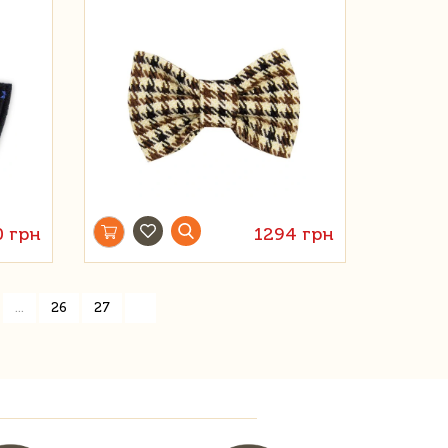
0 грн
1294 грн
»
...
26
27