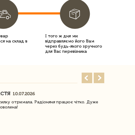
овар
І того ж дня ми
ся на склад в
відправляємо його Вам
через будь-якого зручного
для Вас перевізника
АСТЯ
ПОГОРЕЛО
10.07.2026
илку отримала. Радіоняня працює чітко. Дуже
Отримали віз
оволена!
Доставка з 
завжди була 