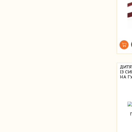
ДИТЯ
ІЗ С
НА Г