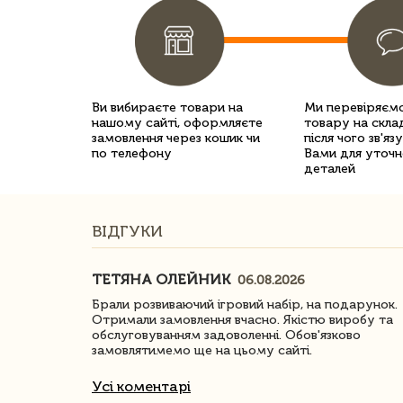
Ви вибираєте товари на
Ми перевіряємо
нашому сайті, оформляєте
товару на склад
замовлення через кошик чи
після чого зв'яз
по телефону
Вами для уточн
деталей
ВІДГУКИ
ТЕТЯНА ОЛЕЙНИК
06.08.2026
ачество
Брали розвиваючий ігровий набір, на подарунок.
Отримали замовлення вчасно. Якістю виробу та
обслуговуванням задоволенні. Обов'язково
замовлятимемо ще на цьому сайті.
Усі коментарі