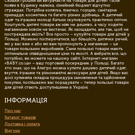
Скільки грошей ви витрачаєте на товари для дітей? Після
появи в будинку малюка, сімейний бюджет відчутно
страждає. Потрібна коляска, ліжечко, горщик, санітарне
приладдя, косметика та багато різних дрібниць. А дитячий
одяг та іграшки молоді батьки скуповують практично оптом.
Коштують дитячі товари аж ніяк не дешево, а часу ходити
магазинами зовсім не вистачає. Як заощадити, але так, щоб не
постраждала якість? Все просто – купуйте товари для дітей у
Польщі. Можемо посперечатися, що більшість дитячих речей,
які у вас вже є або які вам пропонують у магазинах – це
товари польських виробників. Саме польські товари мають
оптимальне співвідношення ціни та якості. А вибрати все, що
потрібно, ви можете на нашому сайті. Інтернет-магазин
«BABY.co.ua» – ваш торговий посередник у Польщі. Багато
хто знає, що на Алегро можна купити дешево дитячий одяг,
взуття, іграшки та різноманітні аксесуари для дітей. Якщо вас
досі зупиняла складна процедура замовлення та здійснення
покупки, поспішаємо вас порадувати – тепер польські товари
для дітей стають доступнішими в Україні.
ІНФОРМАЦІЯ
Про нас
Каталог товарів
Доставка і оплата
Відгуки