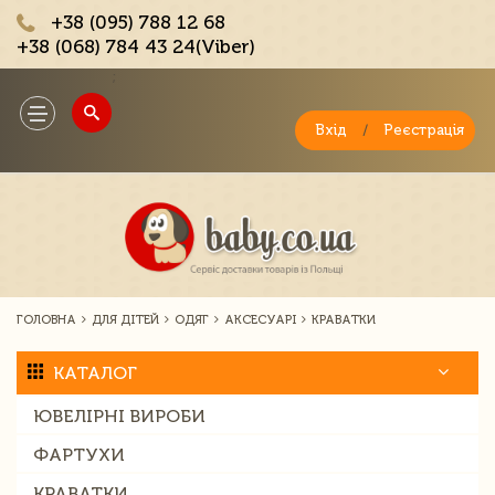
+38 (095) 788 12 68
+38 (068) 784 43 24(Viber)
;
Toggle
navigation
Вхід
/
Реєстрація
ГОЛОВНА
ДЛЯ ДІТЕЙ
ОДЯГ
АКСЕСУАРІ
КРАВАТКИ
КАТАЛОГ
ЮВЕЛІРНІ ВИРОБИ
ФАРТУХИ
КРАВАТКИ