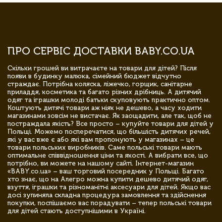
ПРО СЕРВІС ДОСТАВКИ BABY.CO.UA
Скільки грошей ви витрачаєте на товари для дітей? Після
появи в будинку малюка, сімейний бюджет відчутно
страждає. Потрібна коляска, ліжечко, горщик, санітарне
приладдя, косметика та багато різних дрібниць. А дитячий
одяг та іграшки молоді батьки скуповують практично оптом.
Коштують дитячі товари аж ніяк не дешево, а часу ходити
магазинами зовсім не вистачає. Як заощадити, але так, щоб не
постраждала якість? Все просто – купуйте товари для дітей у
Польщі. Можемо посперечатися, що більшість дитячих речей,
які у вас вже є або які вам пропонують у магазинах – це
товари польських виробників. Саме польські товари мають
оптимальне співвідношення ціни та якості. А вибрати все, що
потрібно, ви можете на нашому сайті. Інтернет-магазин
«BABY.co.ua» – ваш торговий посередник у Польщі. Багато
хто знає, що на Алегро можна купити дешево дитячий одяг,
взуття, іграшки та різноманітні аксесуари для дітей. Якщо вас
досі зупиняла складна процедура замовлення та здійснення
покупки, поспішаємо вас порадувати – тепер польські товари
для дітей стають доступнішими в Україні.