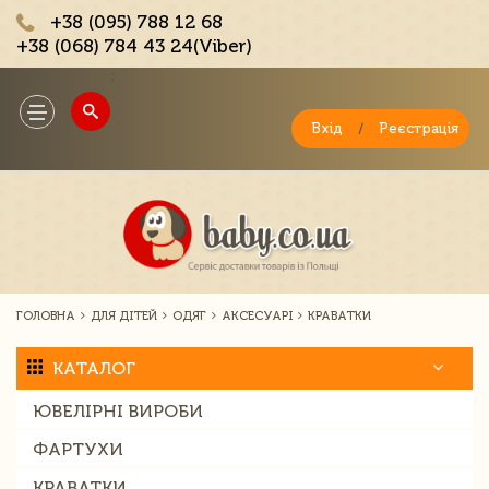
+38 (095) 788 12 68
+38 (068) 784 43 24(Viber)
;
Toggle
navigation
Вхід
/
Реєстрація
ГОЛОВНА
ДЛЯ ДІТЕЙ
ОДЯГ
АКСЕСУАРІ
КРАВАТКИ
КАТАЛОГ
ЮВЕЛІРНІ ВИРОБИ
ФАРТУХИ
КРАВАТКИ