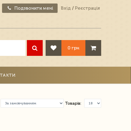
Подзвонити мені
Вхід
/
Реєстрація
0 грн
ТАКТИ
Товарів: