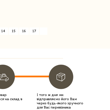
14
15
16
17
»
овар
І того ж дня ми
ся на склад в
відправляємо його Вам
через будь-якого зручного
для Вас перевізника