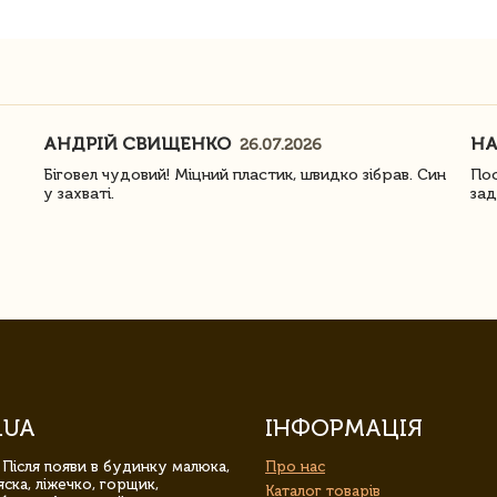
АНДРІЙ СВИЩЕНКО
Н
26.07.2026
Біговел чудовий! Міцний пластик, швидко зібрав. Син
Пос
у захваті.
зад
.UA
ІНФОРМАЦІЯ
 Після появи в будинку малюка,
Про нас
ска, ліжечко, горщик,
Каталог товарів