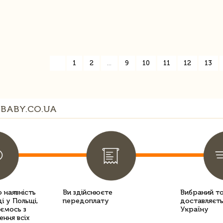
«
1
2
...
9
10
11
12
13
BABY.CO.UA
 наявність
Ви здійснюєте
Вибраний т
і у Польщі,
передоплату
доставляєть
уємось з
Україну
ення всіх