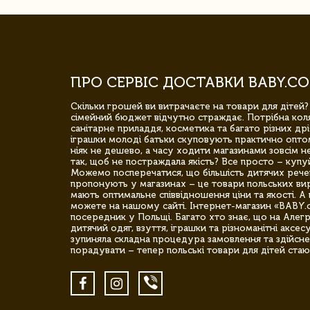
ПРО СЕРВІС ДОСТАВКИ BABY.CO
Скільки грошей ви витрачаєте на товари для дітей?
сімейний бюджет відчутно страждає. Потрібна коля
санітарне приладдя, косметика та багато різних дрі
іграшки молоді батьки скуповують практично опто
ніяк не дешево, а часу ходити магазинами зовсім не
так, щоб не постраждала якість? Все просто – купу
Можемо посперечатися, що більшість дитячих речей,
пропонують у магазинах – це товари польських вир
мають оптимальне співвідношення ціни та якості. А 
можете на нашому сайті. Інтернет-магазин «BABY.
посередник у Польщі. Багато хто знає, що на Але
дитячий одяг, взуття, іграшки та різноманітні аксес
зупиняла складна процедура замовлення та здійсне
порадувати – тепер польські товари для дітей стаю