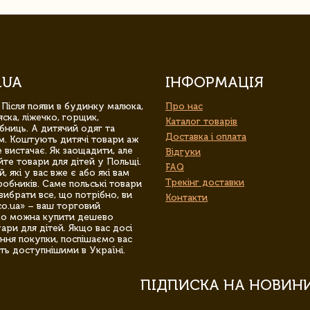
.UA
ІНФОРМАЦІЯ
 Після появи в будинку малюка,
Про нас
ска, ліжечко, горщик,
Каталог товарів
бниць. А дитячий одяг та
Доставка і оплата
м. Коштують дитячі товари аж
 вистачає. Як заощадити, але
Відгуки
йте товари для дітей у Польщі.
FAQ
 які у вас вже є або які вам
Трекінг доставки
обників. Саме польські товари
вибрати все, що потрібно, ви
Контакти
co.ua» – ваш торговий
гро можна купити дешево
уари для дітей. Якщо вас досі
ння покупки, поспішаємо вас
ть доступнішими в Україні.
ПІДПИСКА НА НОВИН