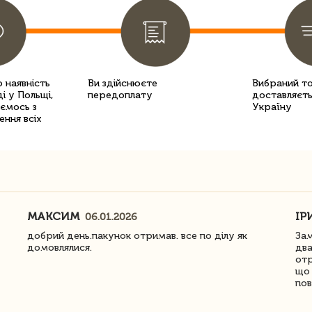
 наявність
Ви здійснюєте
Вибраний т
і у Польщі,
передоплату
доставляєть
уємось з
Україну
ення всіх
МАКСИМ
ІР
06.01.2026
добрий день.пакунок отримав. все по ділу як
Зам
домовлялися.
два
отр
що 
пов