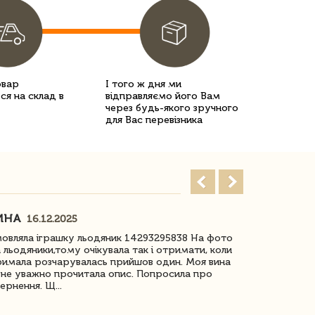
овар
І того ж дня ми
ся на склад в
відправляємо його Вам
через будь-якого зручного
для Вас перевізника
ИНА
ІРИНА БІ
16.12.2025
овляла іграшку льодяник 14293295838 На фото
Дякую за до
 льодяники,тому очікувала так і отримати, коли
незрячоі дів
имала розчарувалась прийшов один. Моя вина
Дуже задово
не уважно прочитала опис. Попросила про
ернення. Щ...