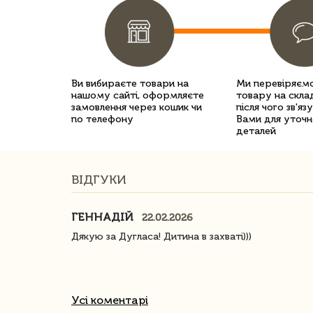
Ви вибираєте товари на
Ми перевіряємо
нашому сайті, оформляєте
товару на склад
замовлення через кошик чи
після чого зв'яз
по телефону
Вами для уточн
деталей
ВІДГУКИ
ГЕННАДІЙ
22.02.2026
ачество
Дякую за Дугласа! Дитина в захваті)))
Усі коментарі