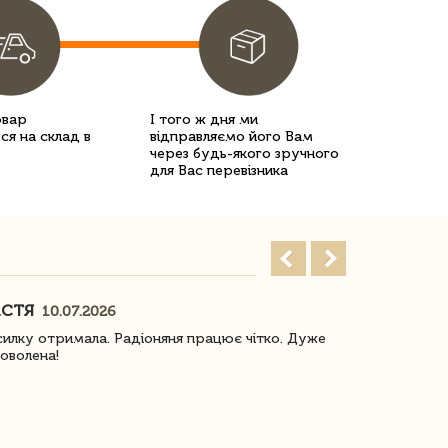
овар
І того ж дня ми
ся на склад в
відправляємо його Вам
через будь-якого зручного
для Вас перевізника
АСТЯ
ПОГОРЕЛО
10.07.2026
илку отримала. Радіоняня працює чітко. Дуже
Отримали віз
оволена!
Доставка з 
завжди була 