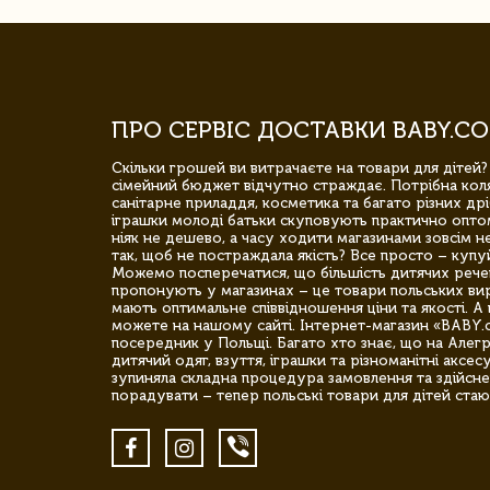
ПРО СЕРВІС ДОСТАВКИ BABY.CO
Скільки грошей ви витрачаєте на товари для дітей?
сімейний бюджет відчутно страждає. Потрібна коля
санітарне приладдя, косметика та багато різних дрі
іграшки молоді батьки скуповують практично опто
ніяк не дешево, а часу ходити магазинами зовсім не
так, щоб не постраждала якість? Все просто – купу
Можемо посперечатися, що більшість дитячих речей,
пропонують у магазинах – це товари польських вир
мають оптимальне співвідношення ціни та якості. А 
можете на нашому сайті. Інтернет-магазин «BABY.
посередник у Польщі. Багато хто знає, що на Але
дитячий одяг, взуття, іграшки та різноманітні аксес
зупиняла складна процедура замовлення та здійсне
порадувати – тепер польські товари для дітей стаю