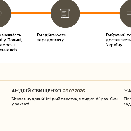
 наявність
Ви здійснюєте
Вибраний т
і у Польщі,
передоплату
доставляєть
уємось з
Україну
ення всіх
АНДРІЙ СВИЩЕНКО
Н
26.07.2026
Біговел чудовий! Міцний пластик, швидко зібрав. Син
Пос
у захваті.
зад