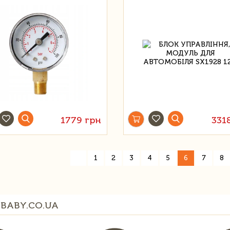
1779 грн
331
«
1
2
3
4
5
6
7
8
BABY.CO.UA