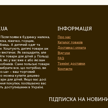
.UA
ІНФОРМАЦІЯ
 Після появи в будинку малюка,
Про нас
ска, ліжечко, горщик,
Каталог товарів
бниць. А дитячий одяг та
Доставка і оплата
м. Коштують дитячі товари аж
 вистачає. Як заощадити, але
Відгуки
йте товари для дітей у Польщі.
FAQ
 які у вас вже є або які вам
Трекінг доставки
обників. Саме польські товари
вибрати все, що потрібно, ви
Контакти
co.ua» – ваш торговий
гро можна купити дешево
уари для дітей. Якщо вас досі
ння покупки, поспішаємо вас
ть доступнішими в Україні.
ПІДПИСКА НА НОВИН