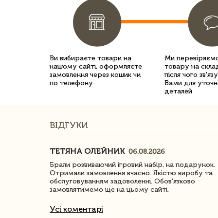
Ви вибираєте товари на
Ми перевіряємо
нашому сайті, оформляєте
товару на склад
замовлення через кошик чи
після чого зв'яз
по телефону
Вами для уточн
деталей
ВІДГУКИ
ТЕТЯНА ОЛЕЙНИК
06.08.2026
ачество
Брали розвиваючий ігровий набір, на подарунок.
Отримали замовлення вчасно. Якістю виробу та
обслуговуванням задоволенні. Обов'язково
замовлятимемо ще на цьому сайті.
Усі коментарі