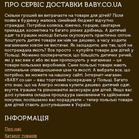
ПРО СЕРВІС ДОСТАВКИ BABY.CO.UA
Скільки грошей ви витрачаєте на товари для дітей? Після
появи в будинку малюка, сімейний бюджет відчутно
страждає. Потрібна коляска, ліжечко, горщик, санітарне
приладдя, косметика та багато різних дрібниць. А дитячий
одяг та іграшки молоді батьки скуповують практично оптом.
Коштують дитячі товари аж ніяк не дешево, а часу ходити
магазинами зовсім не вистачає. Як заощадити, але так, щоб не
постраждала якість? Все просто – купуйте товари для дітей у
Польщі. Можемо посперечатися, що більшість дитячих речей,
які у вас вже є або які вам пропонують у магазинах – це
товари польських виробників. Саме польські товари мають
оптимальне співвідношення ціни та якості. А вибрати все, що
потрібно, ви можете на нашому сайті. Інтернет-магазин
«BABY.co.ua» – ваш торговий посередник у Польщі. Багато
хто знає, що на Алегро можна купити дешево дитячий одяг,
взуття, іграшки та різноманітні аксесуари для дітей. Якщо вас
досі зупиняла складна процедура замовлення та здійснення
покупки, поспішаємо вас порадувати – тепер польські товари
для дітей стають доступнішими в Україні.
ІНФОРМАЦІЯ
Про нас
Каталог товарів