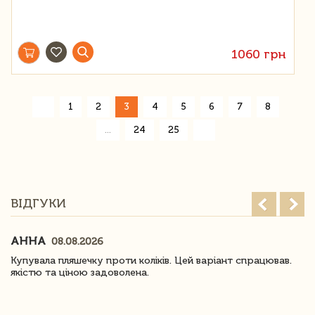
1060 грн
«
1
2
3
4
5
6
7
8
»
...
24
25
ВІДГУКИ
АННА
08.08.2026
Купувала пляшечку проти коліків. Цей варіант спрацював.
якістю та ціною задоволена.