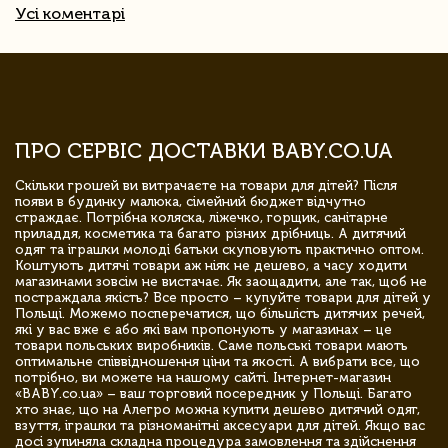
Усі коментарі
ПРО СЕРВІС ДОСТАВКИ BABY.CO.UA
Скільки грошей ви витрачаєте на товари для дітей? Після
появи в будинку малюка, сімейний бюджет відчутно
страждає. Потрібна коляска, ліжечко, горщик, санітарне
приладдя, косметика та багато різних дрібниць. А дитячий
одяг та іграшки молоді батьки скуповують практично оптом.
Коштують дитячі товари аж ніяк не дешево, а часу ходити
магазинами зовсім не вистачає. Як заощадити, але так, щоб не
постраждала якість? Все просто – купуйте товари для дітей у
Польщі. Можемо посперечатися, що більшість дитячих речей,
які у вас вже є або які вам пропонують у магазинах – це
товари польських виробників. Саме польські товари мають
оптимальне співвідношення ціни та якості. А вибрати все, що
потрібно, ви можете на нашому сайті. Інтернет-магазин
«BABY.co.ua» – ваш торговий посередник у Польщі. Багато
хто знає, що на Алегро можна купити дешево дитячий одяг,
взуття, іграшки та різноманітні аксесуари для дітей. Якщо вас
досі зупиняла складна процедура замовлення та здійснення