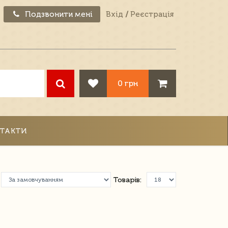
Подзвонити мені
Вхід
/
Реєстрація
0 грн
ТАКТИ
Товарів: