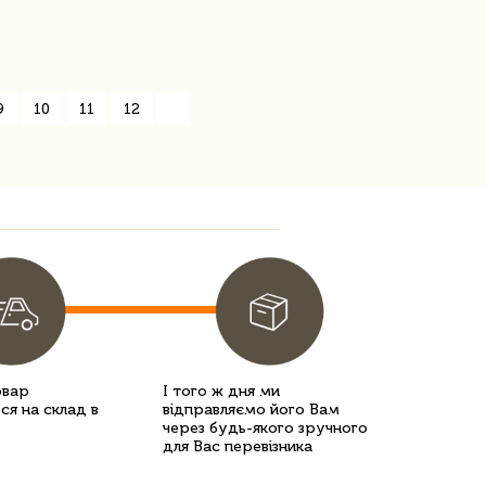
9
10
11
12
»
овар
І того ж дня ми
ся на склад в
відправляємо його Вам
через будь-якого зручного
для Вас перевізника