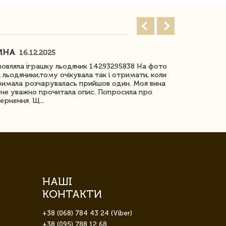
ИНА
ІРИНА БІ
16.12.2025
овляла іграшку льодяник 14293295838 На фото
Дякую за до
 льодяники,тому очікувала так і отримати, коли
незрячоі дів
имала розчарувалась прийшов один. Моя вина
Дуже задово
не уважно прочитала опис. Попросила про
ернення. Щ...
НАШІ
КОНТАКТИ
+38 (068) 784 43 24 (Viber)
+38 (095) 788 12 68