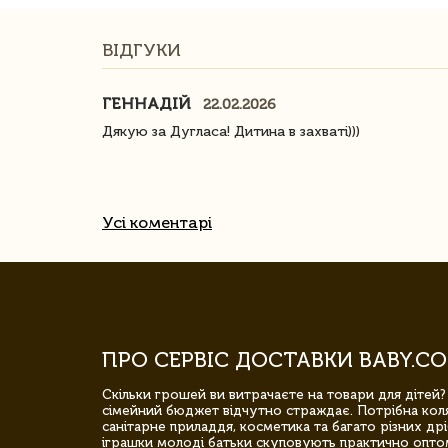
ВІДГУКИ
ГЕННАДІЙ
22.02.2026
ачество
Дякую за Дугласа! Дитина в захваті)))
Усі коментарі
ПРО СЕРВІС ДОСТАВКИ BABY.CO
Скільки грошей ви витрачаєте на товари для дітей?
сімейний бюджет відчутно страждає. Потрібна коля
санітарне приладдя, косметика та багато різних дрі
іграшки молоді батьки скуповують практично опто