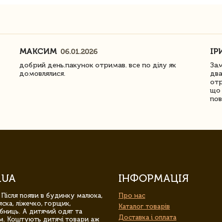
МАКСИМ
ІР
06.01.2026
добрий день.пакунок отримав. все по ділу як
Зам
домовлялися.
два
отр
що 
пов
.UA
ІНФОРМАЦІЯ
 Після появи в будинку малюка,
Про нас
ска, ліжечко, горщик,
Каталог товарів
бниць. А дитячий одяг та
Доставка і оплата
м. Коштують дитячі товари аж