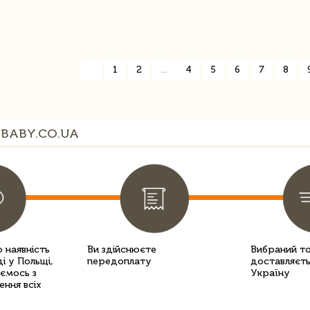
«
1
2
...
4
5
6
7
8
BABY.CO.UA
 наявність
Ви здійснюєте
Вибраний т
і у Польщі,
передоплату
доставляєть
уємось з
Україну
ення всіх