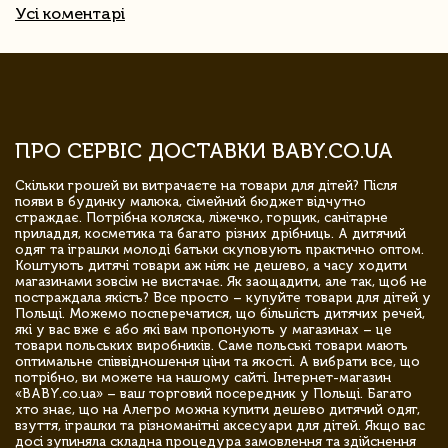
Усі коментарі
ПРО СЕРВІС ДОСТАВКИ BABY.CO.UA
Скільки грошей ви витрачаєте на товари для дітей? Після
появи в будинку малюка, сімейний бюджет відчутно
страждає. Потрібна коляска, ліжечко, горщик, санітарне
приладдя, косметика та багато різних дрібниць. А дитячий
одяг та іграшки молоді батьки скуповують практично оптом.
Коштують дитячі товари аж ніяк не дешево, а часу ходити
магазинами зовсім не вистачає. Як заощадити, але так, щоб не
постраждала якість? Все просто – купуйте товари для дітей у
Польщі. Можемо посперечатися, що більшість дитячих речей,
які у вас вже є або які вам пропонують у магазинах – це
товари польських виробників. Саме польські товари мають
оптимальне співвідношення ціни та якості. А вибрати все, що
потрібно, ви можете на нашому сайті. Інтернет-магазин
«BABY.co.ua» – ваш торговий посередник у Польщі. Багато
хто знає, що на Алегро можна купити дешево дитячий одяг,
взуття, іграшки та різноманітні аксесуари для дітей. Якщо вас
досі зупиняла складна процедура замовлення та здійснення